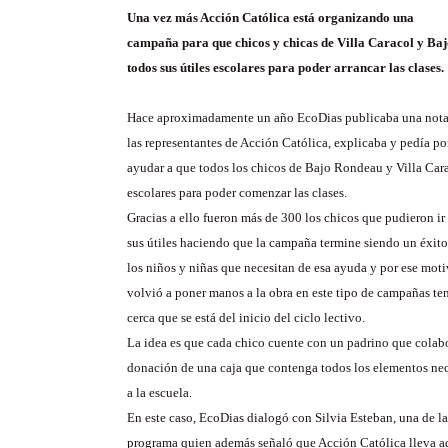
Una vez más Acción Católica está organizando una
campaña para que chicos y chicas de Villa Caracol y Ba
todos sus útiles escolares para poder arrancar las clases.
Hace aproximadamente un año EcoDias publicaba una nota a
las representantes de Acción Católica, explicaba y pedía p
ayudar a que todos los chicos de Bajo Rondeau y Villa Cara
escolares para poder comenzar las clases.
Gracias a ello fueron más de 300 los chicos que pudieron ir 
sus útiles haciendo que la campaña termine siendo un éxi
los niños y niñas que necesitan de esa ayuda y por ese mot
volvió a poner manos a la obra en este tipo de campañas te
cerca que se está del inicio del ciclo lectivo.
La idea es que cada chico cuente con un padrino que colabor
donación de una caja que contenga todos los elementos nec
a la escuela.
En este caso, EcoDias dialogó con Silvia Esteban, una de l
programa quien además señaló que Acción Católica lleva a