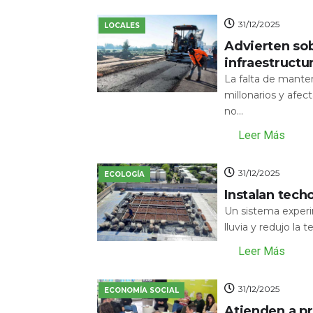
31/12/2025
LOCALES
Advierten sob
infraestructu
La falta de mante
millonarios y afecta
no...
Leer Más
31/12/2025
ECOLOGÍA
Instalan tech
Un sistema experi
lluvia y redujo la 
Leer Más
31/12/2025
ECONOMÍA SOCIAL
Atienden a pr