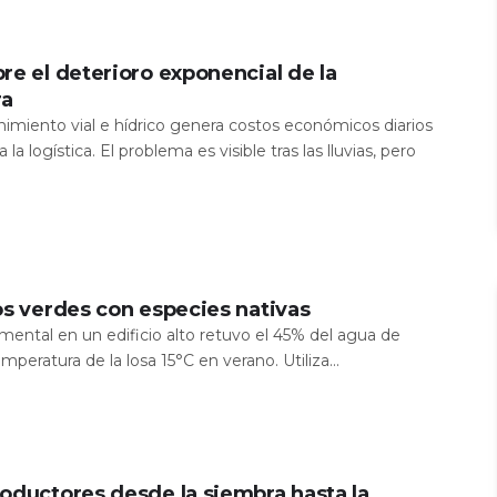
re el deterioro exponencial de la
ra
nimiento vial e hídrico genera costos económicos diarios
 la logística. El problema es visible tras las lluvias, pero
os verdes con especies nativas
mental en un edificio alto retuvo el 45% del agua de
temperatura de la losa 15°C en verano. Utiliza...
oductores desde la siembra hasta la