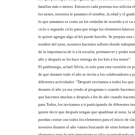
familias más o menos. Entonces cada persona nos solicita 
los nenes, nosotros le pasamos el nombre, la edad y el grad
lo que armamos es como un kit estándar de acuerdo a si va a
ciclo o segundo ciclo para que tenga los elementos básicos
le quiere agregar algo al kit puede hacerlo. Se prepara una c
nombre del nene, nosotros hacemos talleres donde trabajamo
de la importancia de ir a la escuela, permanecer y poder sos
año y después se les hace entrega de los kits a los nenes”.
El padrinazgo, aclaró Silvia, es solo para esta cuestión en p
de que durante todo el año se invita a los colaboradores a p
diferentes actividades: “Después invitamos a todos los que 
durante el año ya sea yendo al programa o cuando hacemos
que hacemos muchas o después a fin de año cuando hace
para Todos, los invitamos a ir participando de diferentes in
quiere decir que después tengan que apadrinar al nene, la i
puedan contar con todos los elementos para el inicio de cla
nosotros durante el año vamos buscando de otras formas de 
elementos pero lo más importante es irlos acompañando en