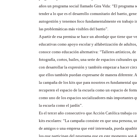
años un programa social llamado Gira Vida: “El programa s
tender a lo que es el desarrollo comunitario del barrio, gene
autogestión y tenemos foco fundamentalmente en trabajo in
las problemáticas más visibles del barrio”.
A partir de esa premisa se hace un abordaje que tiene que v
educativas como apoyo escolar y alfabetización de adultos,
conoce como educación alternativa: “Talleres artísticos, de
fotografía, cortos, bailes, una serie de espacios culturales q
con desarrollar la expresión y también empezar a hacer circu
que ellos también puedan expresarse de manera diferente. A
la campaña de los kits que para nosotros es fundamental qu
recuperen el espacio de la escuela como un espacio de for
como uno de los espacios socializadores más importantes qu
la escuela como el jardín”.
Es el tercer año consecutivo que Acción Católica trabaja co
kits escolares: “La campaña consiste en que una persona, u
de amigos o una empresa que esté interesada, pueda apadri
los que participan del programa que en este momento son 