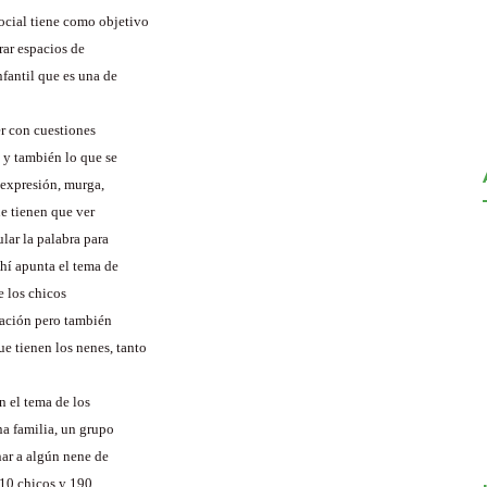
ocial tiene como objetivo
rar espacios de
fantil que es una de
er con cuestiones
 y también lo que se
 expresión, murga,
ue tienen que ver
lar la palabra para
hí apunta el tema de
e los chicos
mación pero también
e tienen los nenes, tanto
n el tema de los
na familia, un grupo
nar a algún nene de
410 chicos y 190