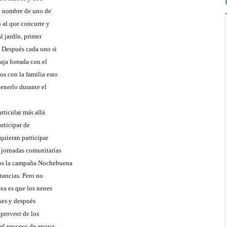
el nombre de uno de
o al que concurre y
l jardín, primer
. Después cada uno si
aja forrada con el
s con la familia esto
tenerlo durante el
articular más allá
articipar de
quieran participar
 jornadas comunitarias
mos la campaña Nochebuena
stancias. Pero no
dea es que los nenes
ses y después
proveer de los
 el proceso de apoyo