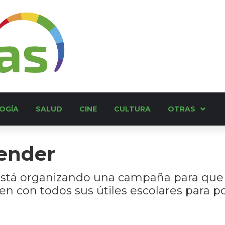
OGÍA
SALUD
CINE
CULTURA
OTRAS
ender
stá organizando una campaña para que ch
 con todos sus útiles escolares para pod