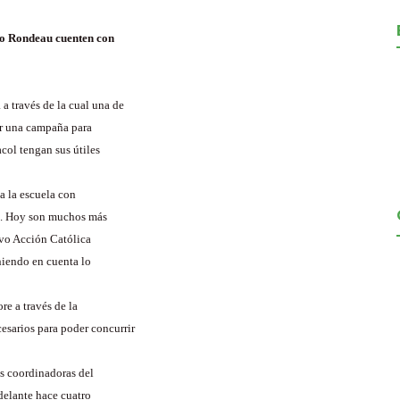
jo Rondeau cuenten con
 través de la cual una de
or una campaña para
col tengan sus útiles
a la escuela con
to. Hoy son muchos más
ivo Acción Católica
niendo en cuenta lo
e a través de la
esarios para poder concurrir
as coordinadoras del
delante hace cuatro