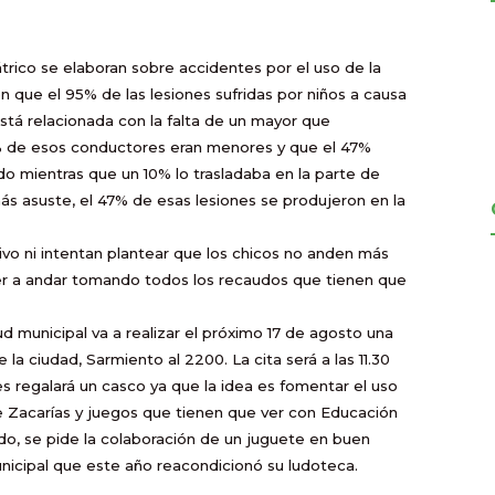
rico se elaboran sobre accidentes por el uso de la
cen que el 95% de las lesiones sufridas por niños a causa
 está relacionada con la falta de un mayor que
% de esos conductores eran menores y que el 47%
ado mientras que un 10% lo trasladaba en la parte de
 más asuste, el 47% de esas lesiones se produjeron en la
ivo ni intentan plantear que los chicos no anden más
nder a andar tomando todos los recaudos que tienen que
ud municipal va a realizar el próximo 17 de agosto una
 de la ciudad, Sarmiento al 2200. La cita será a las 11.30
es regalará un casco ya que la idea es fomentar el uso
 Zacarías y juegos que tienen que ver con Educación
lado, se pide la colaboración de un juguete en buen
unicipal que este año reacondicionó su ludoteca.