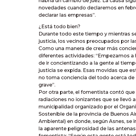
habría un cambio de juez. La causa si
novedades cuando declaremos en febre
declarar las empresas”.
¿Está todo bien?
Durante todo este tiempo y mientras s
justicia, los vecinos preocupados por l
Como una manera de crear más concienci
diferentes actividades: “Empezamos a
de ir concientizando a la gente al tie
justicia se expida. Esas movidas que e
no toma conciencia del todo acerca de
grave”.
Por otra parte, el fomentista contó que
radiaciones no ionizantes que se llevó 
municipalidad organizado por el Organi
Sostenible de la provincia de Buenos Air
Ambiental) en donde, según Asnes, se in
la aparente peligrosidad de las antenas
fomentista: “Según esta gente está tod