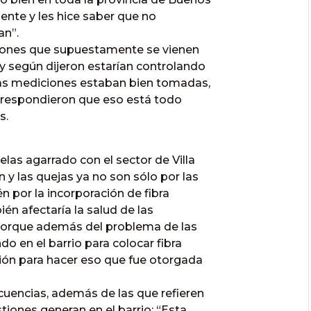
gente y les hice saber que no
an”.
ciones que supuestamente se vienen
y según dijeron estarían controlando
las mediciones estaban bien tomadas,
 y respondieron que eso está todo
s.
las agarrado con el sector de Villa
y las quejas ya no son sólo por las
n por la incorporación de fibra
ién afectaría la salud de las
 porque además del problema de las
o en el barrio para colocar fibra
ción para hacer eso que fue otorgada
cuencias, además de las que refieren
stiones generan en el barrio: “Esta