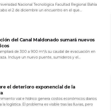
Universidad Nacional Tecnológica Facultad Regional Bahía
 cabo el 2 de diciembre un encuentro en el que...
cción del Canal Maldonado sumará nuevos
icos
a ampliará de 300 a 900 m³/s su caudal de evacuación en
aza. Incluye un nuevo puente, sumideros y el...
re el deterioro exponencial de la
ra
nimiento vial e hídrico genera costos económicos diarios
 la logística. El problema es visible tras las lluvias, pero