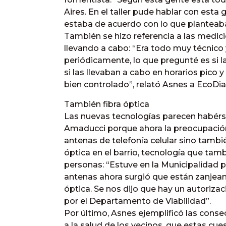
Aires. En el taller pude hablar con esta 
estaba de acuerdo con lo que planteab
También se hizo referencia a las medi
llevando a cabo: “Era todo muy técnico 
periódicamente, lo que pregunté es si 
si las llevaban a cabo en horarios pico
bien controlado”, relató Asnes a EcoDia
También fibra óptica
Las nuevas tecnologías parecen habérse
Amaducci porque ahora la preocupación 
antenas de telefonía celular sino tambié
óptica en el barrio, tecnología que tamb
personas: “Estuve en la Municipalidad
antenas ahora surgió que están zanjeand
óptica. Se nos dijo que hay un autoriza
por el Departamento de Viabilidad”.
Por último, Asnes ejemplificó las conse
a la salud de los vecinos, que estas cue