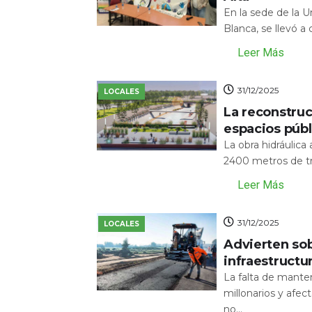
En la sede de la 
Blanca, se llevó a
Leer Más
31/12/2025
LOCALES
La reconstru
espacios públ
La obra hidráulic
2400 metros de tr
Leer Más
31/12/2025
LOCALES
Advierten sob
infraestructu
La falta de mante
millonarios y afecta
no...