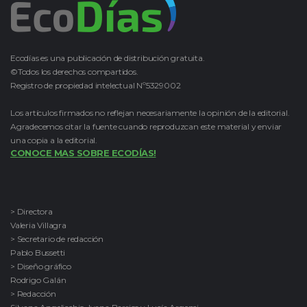
Ecodías es una publicación de distribución gratuita.
©Todos los derechos compartidos.
Registro de propiedad intelectual Nº5329002
Los artículos firmados no reflejan necesariamente la opinión de la editorial.
Agradecemos citar la fuente cuando reproduzcan este material y enviar
una copia a la editorial.
CONOCE MAS SOBRE ECODÍAS!
> Directora
Valeria Villagra
> Secretario de redacción
Pablo Bussetti
> Diseño gráfico
Rodrigo Galán
> Redacción