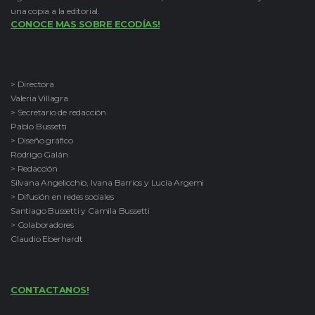
una copia a la editorial.
CONOCE MAS SOBRE ECODÍAS!
> Directora
Valeria Villagra
> Secretario de redacción
Pablo Bussetti
> Diseño gráfico
Rodrigo Galán
> Redacción
Silvana Angelicchio, Ivana Barrios y Lucía Argemi
> Difusión en redes sociales
Santiago Bussetti y Camila Bussetti
> Colaboradores
Claudio Eberhardt
CONTACTANOS!