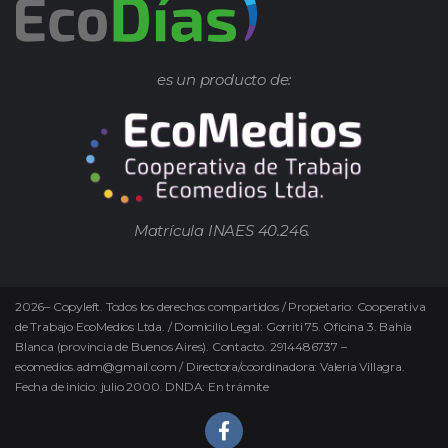
es un producto de:
Matrícula INAES 40.246.
2026
–
Copyleft.
Todos los derechos compartidos / Propietario: Cooperativa
de Trabajo EcoMedios Ltda. / Domicilio Legal: Gorriti 75. Oficina 3. Bahía
Blanca (provincia de Buenos Aires). Contacto. 2914486737 –
ecomedios.adm@gmail.com / Directora/coordinadora: Valeria Villagra.
Fecha de inicio: julio 2000. DNDA: En trámite