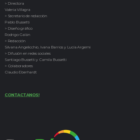
> Directora
Valeria Villagra
> Secretario de redacción
Pablo Bussetti
> Diseño gráfico
Rodrigo Galán
> Redacción
Silvana Angelicchio, Ivana Barrios y Lucía Argemi
> Difusión en redes sociales
Santiago Bussetti y Camila Bussetti
> Colaboradores
Claudio Eberhardt
CONTACTANOS!