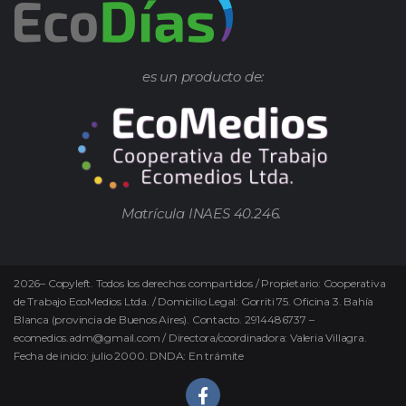
es un producto de:
Matrícula INAES 40.246.
2026
–
Copyleft.
Todos los derechos compartidos / Propietario: Cooperativa
de Trabajo EcoMedios Ltda. / Domicilio Legal: Gorriti 75. Oficina 3. Bahía
Blanca (provincia de Buenos Aires). Contacto. 2914486737 –
ecomedios.adm@gmail.com / Directora/coordinadora: Valeria Villagra.
Fecha de inicio: julio 2000. DNDA: En trámite