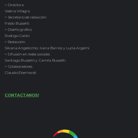
> Directora
Valeria Villagra
> Secretario de redacción
Pablo Bussetti
> Diseño gráfico
Rodrigo Galán
> Redacción
Silvana Angelicchio, Ivana Barrios y Lucía Argemi
> Difusión en redes sociales
Santiago Bussetti y Camila Bussetti
> Colaboradores
Claudio Eberhardt
CONTACTANOS!