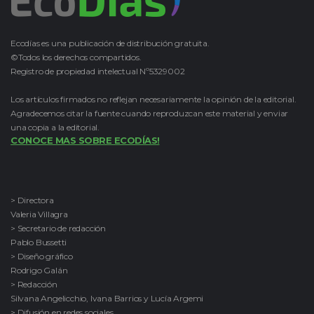
Ecodías es una publicación de distribución gratuita.
©Todos los derechos compartidos.
Registro de propiedad intelectual Nº5329002
Los artículos firmados no reflejan necesariamente la opinión de la editorial.
Agradecemos citar la fuente cuando reproduzcan este material y enviar
una copia a la editorial.
CONOCE MAS SOBRE ECODÍAS!
> Directora
Valeria Villagra
> Secretario de redacción
Pablo Bussetti
> Diseño gráfico
Rodrigo Galán
> Redacción
Silvana Angelicchio, Ivana Barrios y Lucía Argemi
> Difusión en redes sociales