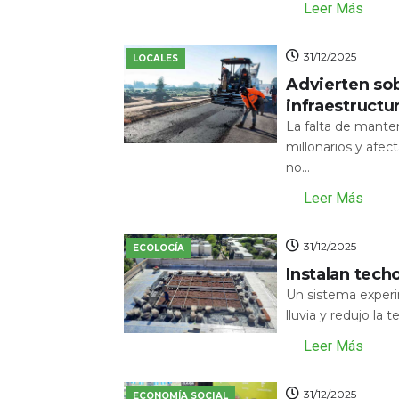
Leer Más
31/12/2025
LOCALES
Advierten sob
infraestructu
La falta de mante
millonarios y afecta
no...
Leer Más
31/12/2025
ECOLOGÍA
Instalan tech
Un sistema experi
lluvia y redujo la 
Leer Más
31/12/2025
ECONOMÍA SOCIAL