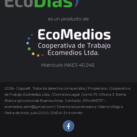
es un producto de:
Matrícula INAES 40.246.
2026
–
Copyleft.
Todos los derechos compartidos / Propietario: Cooperativa
de Trabajo EcoMedios Ltda. / Domicilio Legal: Gorriti 75. Oficina 3. Bahía
Blanca (provincia de Buenos Aires). Contacto. 2914486737 –
ecomedios.adm@gmail.com / Directora/coordinadora: Valeria Villagra.
Fecha de inicio: julio 2000. DNDA: En trámite