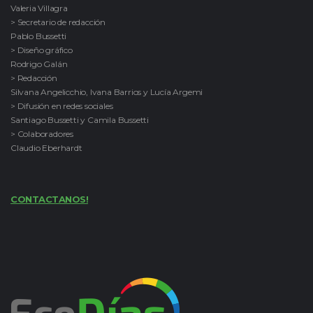
Valeria Villagra
> Secretario de redacción
Pablo Bussetti
> Diseño gráfico
Rodrigo Galán
> Redacción
Silvana Angelicchio, Ivana Barrios y Lucía Argemi
> Difusión en redes sociales
Santiago Bussetti y Camila Bussetti
> Colaboradores
Claudio Eberhardt
CONTACTANOS!