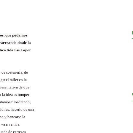
amos, que podamos
carreando desde la
plica Ada Lis López
 de sostenerla, de
ir el taller en la
presentativa de que
o la idea es romper
stamos filosofando,
iones, hacerlo de una
po y bancarse la
 va a venir a
ueda de certezas