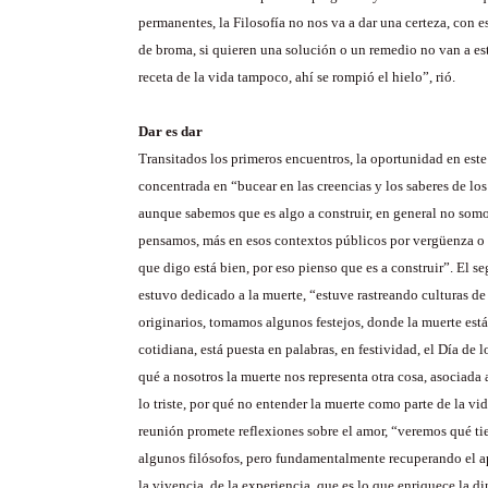
permanentes, la Filosofía no nos va a dar una certeza, con 
de broma, si quieren una solución o un remedio no van a est
receta de la vida tampoco, ahí se rompió el hielo”, rió.
Dar es dar
Transitados los primeros encuentros, la oportunidad en este
concentrada en “bucear en las creencias y los saberes de los
aunque sabemos que es algo a construir, en general no somo
pensamos, más en esos contextos públicos por vergüenza o p
que digo está bien, por eso pienso que es a construir”. El 
estuvo dedicado a la muerte, “estuve rastreando culturas de
originarios, tomamos algunos festejos, donde la muerte está 
cotidiana, está puesta en palabras, en festividad, el Día de 
qué a nosotros la muerte nos representa otra cosa, asociada 
lo triste, por qué no entender la muerte como parte de la vi
reunión promete reflexiones sobre el amor, “veremos qué ti
algunos filósofos, pero fundamentalmente recuperando el ap
la vivencia, de la experiencia, que es lo que enriquece la di