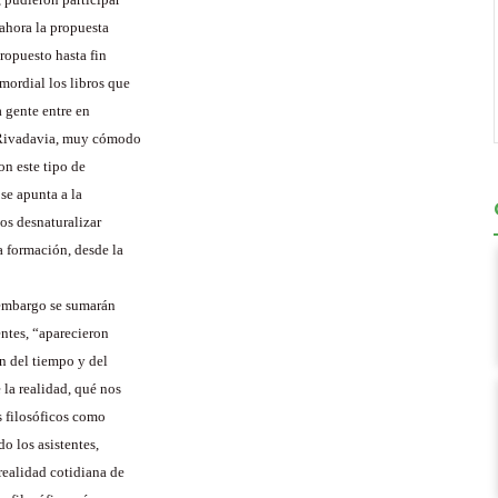
ahora la propuesta
ropuesto hasta fin
ordial los libros que
a gente entre en
a Rivadavia, muy cómodo
on este tipo de
se apunta a la
os desnaturalizar
a formación, desde la
n embargo se sumarán
entes, “aparecieron
ón del tiempo y del
 la realidad, qué nos
s filosóficos como
o los asistentes,
realidad cotidiana de