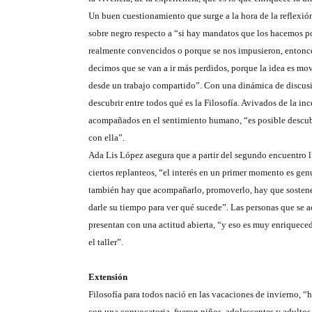
Un buen cuestionamiento que surge a la hora de la reflexió
sobre negro respecto a “si hay mandatos que los hacemos 
realmente convencidos o porque se nos impusieron, entonc
decimos que se van a ir más perdidos, porque la idea es mo
desde un trabajo compartido”. Con una dinámica de discusió
descubrir entre todos qué es la Filosofía. Avivados de la in
acompañados en el sentimiento humano, “es posible descubr
con ella”.
Ada Lis López asegura que a partir del segundo encuentro l
ciertos replanteos, “el interés en un primer momento es gen
también hay que acompañarlo, promoverlo, hay que sostene
darle su tiempo para ver qué sucede”. Las personas que se a
presentan con una actitud abierta, “y eso es muy enriqueced
el taller”.
Extensión
Filosofía para todos nació en las vacaciones de invierno, “
con una convocatoria, fueron niños, adolescentes y adultos,