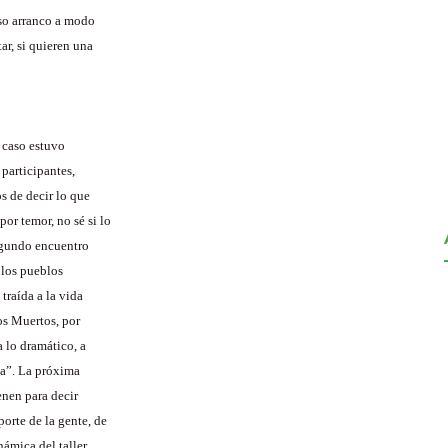
eso arranco a modo
ar, si quieren una
 caso estuvo
 participantes,
s de decir lo que
or temor, no sé si lo
segundo encuentro
 los pueblos
traída a la vida
los Muertos, por
a lo dramático, a
da”. La próxima
enen para decir
orte de la gente, de
námica del taller.