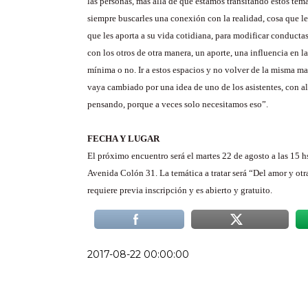
las personas, más allá de que estamos transitando estos tema
siempre buscarles una conexión con la realidad, cosa que le
que les aporta a su vida cotidiana, para modificar conductas
con los otros de otra manera, un aporte, una influencia en la
mínima o no. Ir a estos espacios y no volver de la misma ma
vaya cambiado por una idea de uno de los asistentes, con a
pensando, porque a veces solo necesitamos eso”.
FECHA Y LUGAR
El próximo encuentro será el martes 22 de agosto a las 15 hs
Avenida Colón 31. La temática a tratar será “Del amor y otr
requiere previa inscripción y es abierto y gratuito.
2017-08-22 00:00:00