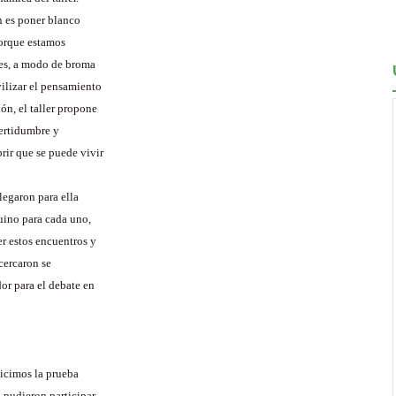
n es poner blanco
porque estamos
es, a modo de broma
vilizar el pensamiento
n, el taller propone
certidumbre y
ir que se puede vivir
legaron para ella
uino para cada uno,
r estos encuentros y
cercaron se
or para el debate en
hicimos la prueba
 pudieron participar