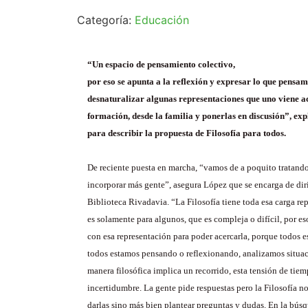
Categoría:
Educación
“Un espacio de pensamiento colectivo,
por eso se apunta a la reflexión y expresar lo que pens
desnaturalizar algunas representaciones que uno viene a
formación, desde la familia y ponerlas en discusión”, ex
para describir la propuesta de Filosofía para todos.
De reciente puesta en marcha, “vamos de a poquito tratando
incorporar más gente”, asegura López que se encarga de dirig
Biblioteca Rivadavia. “La Filosofía tiene toda esa carga re
es solamente para algunos, que es compleja o difícil, por es
con esa representación para poder acercarla, porque todos e
todos estamos pensando o reflexionando, analizamos situac
manera filosófica implica un recorrido, esta tensión de tiem
incertidumbre. La gente pide respuestas pero la Filosofía no
darlas sino más bien plantear preguntas y dudas. En la búsq