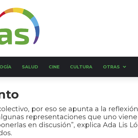
OGÍA
SALUD
CINE
CULTURA
OTRAS
nto
lectivo, por eso se apunta a la reflexió
lgunas representaciones que uno viene
onerlas en discusión”, explica Ada Lis Ló
dos.