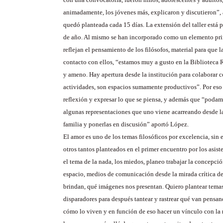
animadamente, los jóvenes más, explicaron y discutieron”, 
quedó planteada cada 15 días. La extensión del taller está p
de año. Al mismo se han incorporado como un elemento prim
reflejan el pensamiento de los filósofos, material para que l
contacto con ellos, “estamos muy a gusto en la Bibliotec
y ameno. Hay apertura desde la institución para colaborar c
actividades, son espacios sumamente productivos”. Por eso 
reflexión y expresar lo que se piensa, y además que “podam
algunas representaciones que uno viene acarreando desde l
familia y ponerlas en discusión” aportó López.
El amor es uno de los temas filosóficos por excelencia, si
otros tantos planteados en el primer encuentro por los asist
el tema de la nada, los miedos, planeo trabajar la concepci
espacio, medios de comunicación desde la mirada crítica de
brindan, qué imágenes nos presentan. Quiero plantear tema
disparadores para después tantear y rastrear qué van pensand
cómo lo viven y en función de eso hacer un vínculo con la 