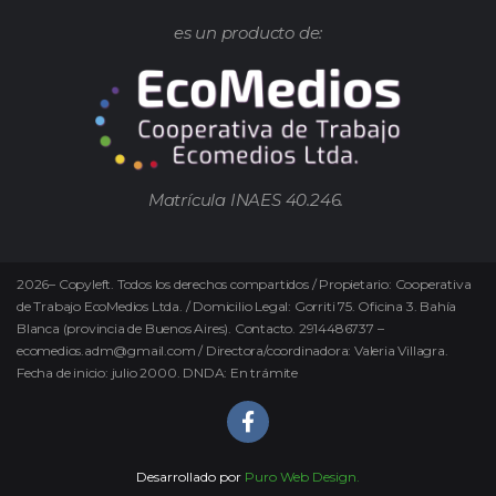
es un producto de:
Matrícula INAES 40.246.
2026
–
Copyleft.
Todos los derechos compartidos / Propietario: Cooperativa
de Trabajo EcoMedios Ltda. / Domicilio Legal: Gorriti 75. Oficina 3. Bahía
Blanca (provincia de Buenos Aires). Contacto. 2914486737 –
ecomedios.adm@gmail.com / Directora/coordinadora: Valeria Villagra.
Fecha de inicio: julio 2000. DNDA: En trámite
Desarrollado por
Puro Web Design.