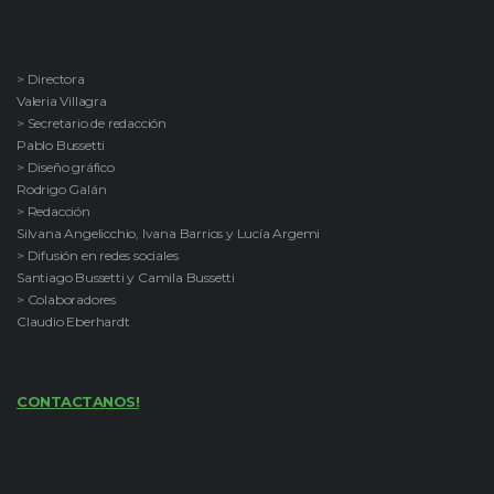
> Directora
Valeria Villagra
> Secretario de redacción
Pablo Bussetti
> Diseño gráfico
Rodrigo Galán
> Redacción
Silvana Angelicchio, Ivana Barrios y Lucía Argemi
> Difusión en redes sociales
Santiago Bussetti y Camila Bussetti
> Colaboradores
Claudio Eberhardt
CONTACTANOS!