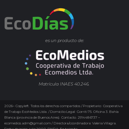
es un producto de:
Matrícula INAES 40.246.
2026
–
Copyleft.
Todos los derechos compartidos / Propietario: Cooperativa
de Trabajo EcoMedios Ltda. / Domicilio Legal: Gorriti 75. Oficina 3. Bahía
Blanca (provincia de Buenos Aires). Contacto. 2914486737 –
ecomedios.adm@gmail.com / Directora/coordinadora: Valeria Villagra.
Fecha de inicio: julio 2000. DNDA: En trámite