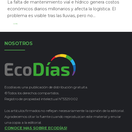
La falta de mantenimiento vial e hídrico genera costos
económicos diarios millonarios y afecta la logística. El
problema es visible tras las lluvias, pero no...
Leer Más
NOSOTROS
Ecodías es una publicación de distribución gratuita.
©Todos los derechos compartidos.
Registro de propiedad intelectual Nº5329002
Los artículos firmados no reflejan necesariamente la opinión de la editorial.
Agradecemos citar la fuente cuando reproduzcan este material y enviar
una copia a la editorial.
CONOCE MAS SOBRE ECODÍAS!