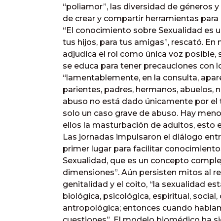
“poliamor”, las diversidad de géneros y
de crear y compartir herramientas para 
“El conocimiento sobre Sexualidad es un
tus hijos, para tus amigas”, rescató. En
adjudica el rol como única voz posible,
se educa para tener precauciones con l
“lamentablemente, en la consulta, ap
parientes, padres, hermanos, abuelos, 
abuso no está dado únicamente por el to
solo un caso grave de abuso. Hay menor
ellos la masturbación de adultos, esto
Las jornadas impulsaron el diálogo entr
primer lugar para facilitar conocimient
Sexualidad, que es un concepto complej
dimensiones”. Aún persisten mitos al r
genitalidad y el coito, “la sexualidad e
biológica, psicológica, espiritual, social,
antropológica; entonces cuando habla
cuestiones”. El modelo biomédico ha si