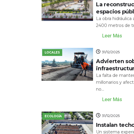
La reconstru
espacios públ
La obra hidráulic
2400 metros de tr
Leer Más
31/12/2025
LOCALES
Advierten sob
infraestructu
La falta de mante
millonarios y afecta
no...
Leer Más
31/12/2025
ECOLOGÍA
Instalan tech
Un sistema experi