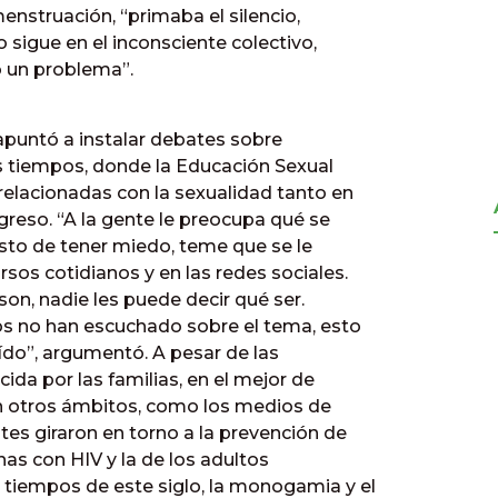
 menstruación, “primaba el silencio,
o sigue en el inconsciente colectivo,
o un problema”.
s apuntó a instalar debates sobre
s tiempos, donde la Educación Sexual
 relacionadas con la sexualidad tanto en
ngreso. “A la gente le preocupa qué se
 esto de tener miedo, teme que se le
rsos cotidianos y en las redes sociales.
 son, nadie les puede decir qué ser.
os no han escuchado sobre el tema, esto
ído”, argumentó. A pesar de las
cida por las familias, en el mejor de
 en otros ámbitos, como los medios de
es giraron en torno a la prevención de
onas con HIV y la de los adultos
 tiempos de este siglo, la monogamia y el