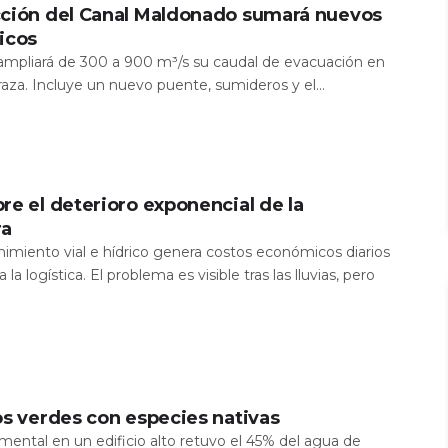
cción del Canal Maldonado sumará nuevos
icos
a ampliará de 300 a 900 m³/s su caudal de evacuación en
aza. Incluye un nuevo puente, sumideros y el...
re el deterioro exponencial de la
ra
nimiento vial e hídrico genera costos económicos diarios
 la logística. El problema es visible tras las lluvias, pero
os verdes con especies nativas
mental en un edificio alto retuvo el 45% del agua de