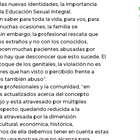
 las nuevas identidades, la importancia
la Educación Sexual Integral.
 saber para toda la vida, para vos, para
 muchas ocasiones, la familia se
 sin embargo, la profesional rescata que
os extraños y no con los conocidos,
arecen muchas pacientes abusadas por
no hay que desconocer que esto sucede. El
que de los genitales, la violación no es
es que han visto o percibido frente a
 es también abuso”.
e profesionales y la comunidad, “en
os actualizados acerca del concepto
o y está atravesado por múltiples
especto, quedando reducida a la
stá atravesada por la dimensión
 cultural, económica, histórica,
mos de ella debemos tener en cuenta estas
do una postura que no alcanza para