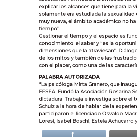
explicar los alcances que tiene para l
solamente era estudiada la sexualidad en
muy nueva, el ámbito académico no ha 
tiempo”.
Gestionar el tiempo y el espacio es fun
conocimiento, el saber y “es la oportun
dimensiones que la atraviesan”. Diálogo
de los mitos y también de las frustracio
con el placer, como una de las caracte
PALABRA AUTORIZADA
“La psicóloga Mirta Granero, que inaugur
FESEA. Fundó la Asociación Rosarina Se
dictadura. Trabaja e investiga sobre e
Schulz a la hora de hablar de la experie
participaron el licenciado Osvaldo Macri
Loresi, Isabel Boschi, Estela Achucarro 