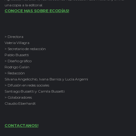
una copia a la editorial.
CONOCE MAS SOBRE ECODÍAS!
> Directora
Valeria Villagra
> Secretario de redacción
Pablo Bussetti
> Diseño gráfico
Rodrigo Galán
> Redacción
Silvana Angelicchio, Ivana Barrios y Lucía Argemi
> Difusión en redes sociales
Santiago Bussetti y Camila Bussetti
> Colaboradores
Claudio Eberhardt
CONTACTANOS!