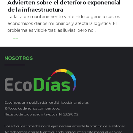
Advierten sobre el deterioro exponencial
de la infraestructura
La falta de mantenimiento vial e hídrico genera costos
económicos diarios millonarios y afecta la logística. El
problema es visible tras las lluvias, pero no...
Leer Más
NOSOTROS
Ecodías es una publicación de distribución gratuita.
©Todos los derechos compartidos.
Registro de propiedad intelectual Nº5329002
Los artículos firmados no reflejan necesariamente la opinión de la editorial.
Agradecemos citar la fuente cuando reproduzcan este material y enviar