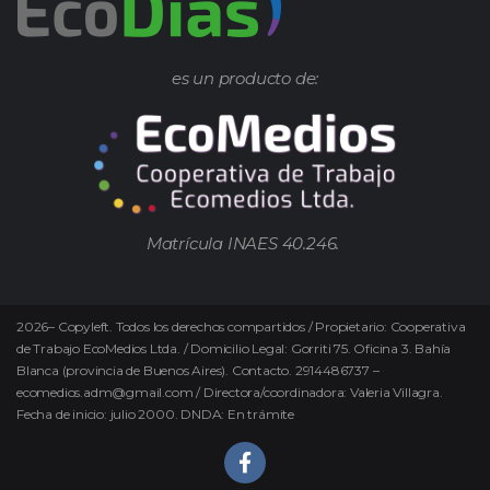
es un producto de:
Matrícula INAES 40.246.
2026
–
Copyleft.
Todos los derechos compartidos / Propietario: Cooperativa
de Trabajo EcoMedios Ltda. / Domicilio Legal: Gorriti 75. Oficina 3. Bahía
Blanca (provincia de Buenos Aires). Contacto. 2914486737 –
ecomedios.adm@gmail.com / Directora/coordinadora: Valeria Villagra.
Fecha de inicio: julio 2000. DNDA: En trámite