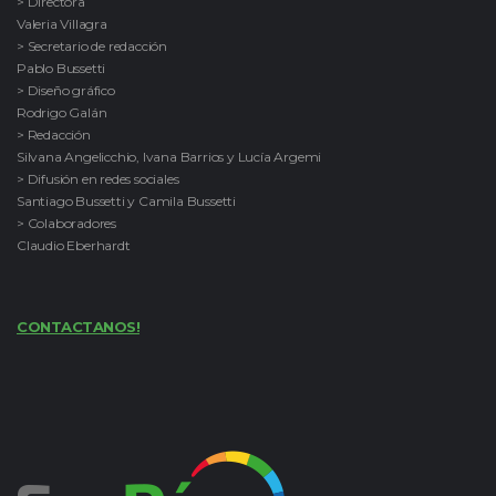
> Directora
Valeria Villagra
> Secretario de redacción
Pablo Bussetti
> Diseño gráfico
Rodrigo Galán
> Redacción
Silvana Angelicchio, Ivana Barrios y Lucía Argemi
> Difusión en redes sociales
Santiago Bussetti y Camila Bussetti
> Colaboradores
Claudio Eberhardt
CONTACTANOS!