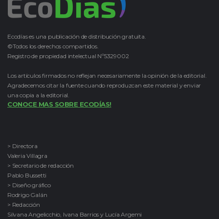
Ecodías es una publicación de distribución gratuita.
©Todos los derechos compartidos.
Registro de propiedad intelectual Nº5329002
Los artículos firmados no reflejan necesariamente la opinión de la editorial.
Agradecemos citar la fuente cuando reproduzcan este material y enviar
una copia a la editorial.
CONOCE MAS SOBRE ECODÍAS!
> Directora
Valeria Villagra
> Secretario de redacción
Pablo Bussetti
> Diseño gráfico
Rodrigo Galán
> Redacción
Silvana Angelicchio, Ivana Barrios y Lucía Argemi