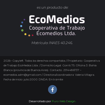
es un producto de:
Matrícula INAES 40.246.
2026
–
Copyleft.
Todos los derechos compartidos / Propietario: Cooperativa
de Trabajo EcoMedios Ltda. / Domicilio Legal: Gorriti 75. Oficina 3. Bahía
Blanca (provincia de Buenos Aires). Contacto. 2914486737 –
ecomedios.adm@gmail.com / Directora/coordinadora: Valeria Villagra.
Fecha de inicio: julio 2000. DNDA: En trámite
Desarrollado por
Puro Web Design.