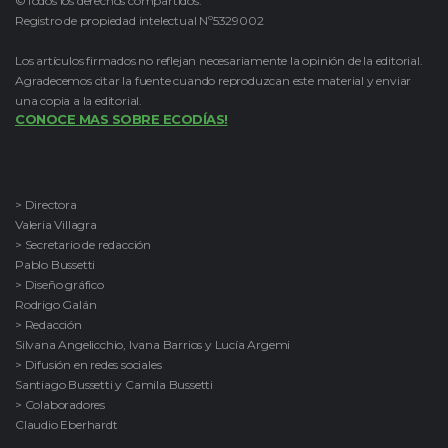
©Todos los derechos compartidos.
Registro de propiedad intelectual Nº5329002
Los artículos firmados no reflejan necesariamente la opinión de la editorial.
Agradecemos citar la fuente cuando reproduzcan este material y enviar
una copia a la editorial.
CONOCE MAS SOBRE ECODÍAS!
> Directora
Valeria Villagra
> Secretario de redacción
Pablo Bussetti
> Diseño gráfico
Rodrigo Galán
> Redacción
Silvana Angelicchio, Ivana Barrios y Lucía Argemi
> Difusión en redes sociales
Santiago Bussetti y Camila Bussetti
> Colaboradores
Claudio Eberhardt