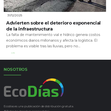
31/12/2025
Advierten sobre el deterioro exponencial
de la infraestructura
La falta de mantenimiento vial e hídrico genera costos
económicos diarios millonarios y afecta la logística. El
problema es visible tras las lluvias, pero no...
Leer Más
NOSOTROS
Ecodías es una publicación de distribución gratuita.