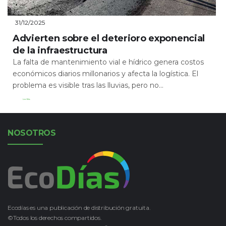
31/12/2025
Advierten sobre el deterioro exponencial
de la infraestructura
La falta de mantenimiento vial e hídrico genera costos
económicos diarios millonarios y afecta la logística. El
problema es visible tras las lluvias, pero no...
Leer Más
NOSOTROS
Ecodías es una publicación de distribución gratuita.
©Todos los derechos compartidos.