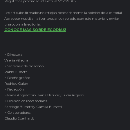
Registro de propiedad intelectual Nº5329002
Los artículos firmados no reflejan necesariamente la opinión de la editorial.
Agradecemos citar la fuente cuando reproduzcan este material y enviar
una copia a la editorial.
CONOCE MAS SOBRE ECODÍAS!
> Directora
Valeria Villagra
> Secretario de redacción
Pablo Bussetti
> Diseño gráfico
Rodrigo Galán
> Redacción
Silvana Angelicchio, Ivana Barrios y Lucía Argemi
> Difusión en redes sociales
Santiago Bussetti y Camila Bussetti
> Colaboradores
Claudio Eberhardt