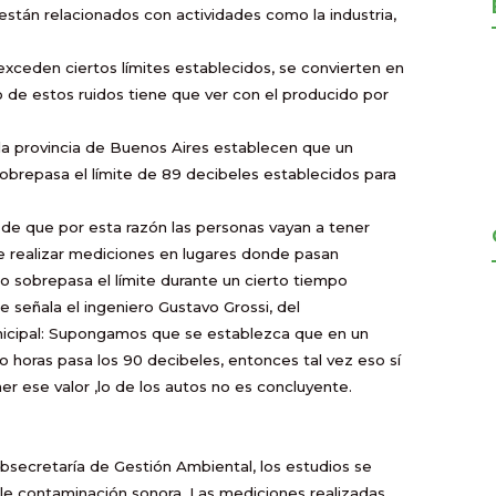
stán relacionados con actividades como la industria,
exceden ciertos límites establecidos, se convierten en
o de estos ruidos tiene que ver con el producido por
 la provincia de Buenos Aires establecen que un
brepasa el límite de 89 decibeles establecidos para
e que por esta razón las personas vayan a tener
e realizar mediciones en lugares donde pasan
ro sobrepasa el límite durante un cierto tiempo
 señala el ingeniero Gustavo Grossi, del
ipal: Supongamos que se establezca que en un
 horas pasa los 90 decibeles, entonces tal vez eso sí
r ese valor ,lo de los autos no es concluyente.
Subsecretaría de Gestión Ambiental, los estudios se
le contaminación sonora. Las mediciones realizadas