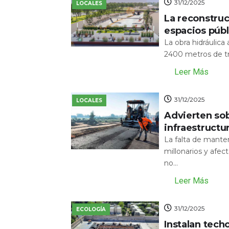
31/12/2025
LOCALES
La reconstru
espacios públ
La obra hidráulic
2400 metros de tr
Leer Más
31/12/2025
LOCALES
Advierten sob
infraestructu
La falta de mante
millonarios y afecta
no...
Leer Más
31/12/2025
ECOLOGÍA
Instalan tech