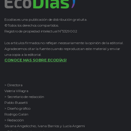
Ecodías es una publicación de distribución gratuita.
©Todos los derechos compartidos.
Registro de propiedad intelectual Nº5329002
Los artículos firmados no reflejan necesariamente la opinión de la editorial.
Agradecemos citar la fuente cuando reproduzcan este material y enviar
una copia a la editorial.
CONOCE MAS SOBRE ECODÍAS!
> Directora
Valeria Villagra
> Secretario de redacción
Pablo Bussetti
> Diseño gráfico
Rodrigo Galán
> Redacción
Silvana Angelicchio, Ivana Barrios y Lucía Argemi