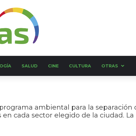
OGÍA
SALUD
CINE
CULTURA
OTRAS
rograma ambiental para la separación d
n cada sector elegido de la ciudad. La i