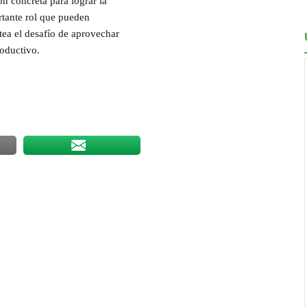
n concreta para lograr la
rtante rol que pueden
ea el desafío de aprovechar
roductivo.