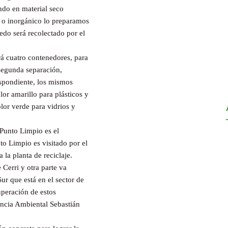
ndo en material seco
o o inorgánico lo preparamos
edo será recolectado por el
á cuatro contenedores, para
 segunda separación,
espondiente, los mismos
or amarillo para plásticos y
olor verde para vidrios y
e Punto Limpio es el
o Limpio es visitado por el
 la planta de reciclaje.
e Cerri y otra parte va
ur que está en el sector de
uperación de estos
gencia Ambiental Sebastián