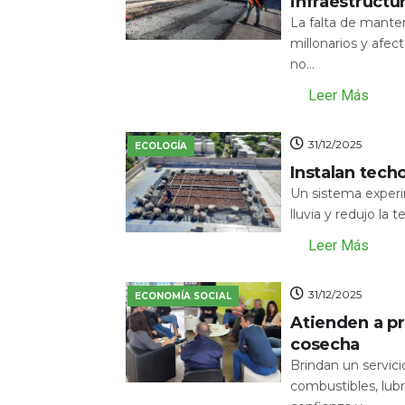
infraestructu
La falta de mante
millonarios y afecta
no...
Leer Más
31/12/2025
ECOLOGÍA
Instalan tech
Un sistema experi
lluvia y redujo la 
Leer Más
31/12/2025
ECONOMÍA SOCIAL
Atienden a pr
cosecha
Brindan un servic
combustibles, lubr