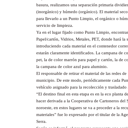
basura, realizamos una separación primaria dividie
(inorgánico) y húmedo (orgánico). El material sec
para llevarlo a un Punto Limpio, el orgánico o húm
servicio de limpieza.
Ya en el lugar fijado como Punto Limpio, encontrar
Papel/cartón, Vidrios, Metales, PET, donde hará la
introduciendo cada material en el contenedor corr
estarán claramente identificados. La campana de col
pet, la de color marrón para papel y cartón, la de c
la campana de color azul para aluminio.
El responsable de retirar el material de las redes d
municipio. De este modo, periódicamente cada Punt
vehículo asignado para la recolección y trasladado a
“El destino final en esta etapa es en la eco planta d
hacer derivada a la Cooperativa de Cartoneros del S
noroeste, en estos lugares se va a proceder a la rec
materiales” fue lo expresado por el titular de la A
Serra.