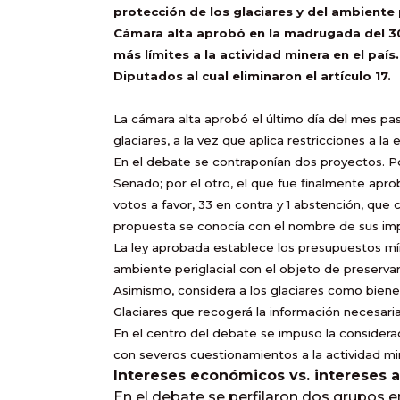
protección de los glaciares y del ambiente 
Cámara alta aprobó en la madrugada del 30
más límites a la actividad minera en el paí
Diputados al cual eliminaron el artículo 17.
La cámara alta aprobó el último día del mes pa
glaciares, a la vez que aplica restricciones a la 
En el debate se contraponían dos proyectos. Po
Senado; por el otro, el que fue finalmente ap
votos a favor, 33 en contra y 1 abstención, que
propuesta se conocía con el nombre de sus imp
La ley aprobada establece los presupuestos mín
ambiente periglacial con el objeto de preservar
Asimismo, considera a los glaciares como bienes
Glaciares que recogerá la información necesari
En el centro del debate se impuso la considerac
con severos cuestionamientos a la actividad min
Intereses económicos vs. intereses 
En el debate se perfilaron dos grupos 