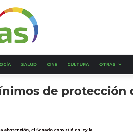
OGÍA
SALUD
CINE
CULTURA
OTRAS
nimos de protección d
a abstención, el Senado convirtió en ley la