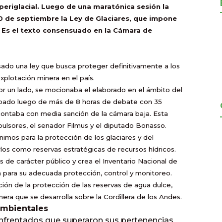
periglacial. Luego de una maratónica sesión la
 de septiembre la Ley de Glaciares, que impone
s. Es el texto consensuado en la Cámara de
sado una ley que busca proteger definitivamente a los
explotación minera en el país.
r un lado, se mocionaba el elaborado en el ámbito del
robado luego de más de 8 horas de debate con 35
 contaba con media sanción de la cámara baja. Esta
ulsores, el senador Filmus y el diputado Bonasso.
imos para la protección de los glaciares y del
los como reservas estratégicas de recursos hídricos.
 de carácter público y crea el Inventario Nacional de
a para su adecuada protección, control y monitoreo.
ión de la protección de las reservas de agua dulce,
era que se desarrolla sobre la Cordillera de los Andes.
ambientales
enfrentados que superaron sus pertenencias