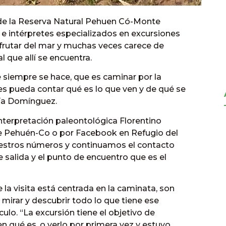
de la Reserva Natural Pehuen Có-Monte
e intérpretes especializados en excursiones
isfrutar del mar y muchas veces carece de
 que allí se encuentra.
e siempre se hace, que es caminar por la
es pueda contar qué es lo que ven y de qué se
aría Domínguez.
interpretación paleontológica Florentino
de Pehuén-Co o por Facebook en Refugio del
uestros números y continuamos el contacto
 salida y el punto de encuentro que es el
e la visita está centrada en la caminata, son
irar y descubrir todo lo que tiene ese
culo. “La excursión tiene el objetivo de
en qué es, o verlo por primera vez y estuvo