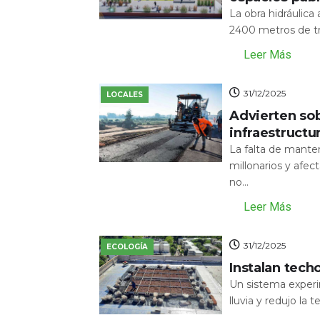
La obra hidráulic
2400 metros de tr
Leer Más
31/12/2025
LOCALES
Advierten sob
infraestructu
La falta de mante
millonarios y afecta
no...
Leer Más
31/12/2025
ECOLOGÍA
Instalan tech
Un sistema experi
lluvia y redujo la 