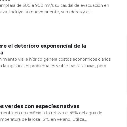
a ampliará de 300 a 900 m³/s su caudal de evacuación en
aza. Incluye un nuevo puente, sumideros y el...
re el deterioro exponencial de la
ra
nimiento vial e hídrico genera costos económicos diarios
 la logística. El problema es visible tras las lluvias, pero
os verdes con especies nativas
mental en un edificio alto retuvo el 45% del agua de
temperatura de la losa 15°C en verano. Utiliza...