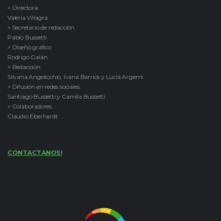
> Directora
Valeria Villagra
> Secretario de redacción
Pablo Bussetti
> Diseño gráfico
Rodrigo Galán
> Redacción
Silvana Angelicchio, Ivana Barrios y Lucía Argemi
> Difusión en redes sociales
Santiago Bussetti y Camila Bussetti
> Colaboradores
Claudio Eberhardt
CONTACTANOS!