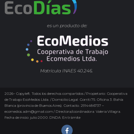
es un producto de:
Matrícula INAES 40.246.
2026
–
Copyleft.
Todos los derechos compartidos / Propietario: Cooperativa
de Trabajo EcoMedios Ltda. / Domicilio Legal: Gorriti 75. Oficina 3. Bahía
Blanca (provincia de Buenos Aires). Contacto. 2914486737 –
ecomedios.adm@gmail.com / Directora/coordinadora: Valeria Villagra.
Fecha de inicio: julio 2000. DNDA: En trámite