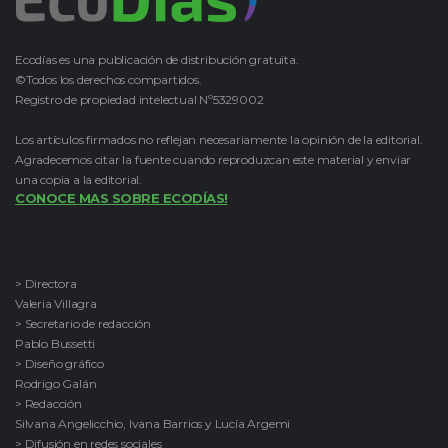
Ecodías es una publicación de distribución gratuita.
©Todos los derechos compartidos.
Registro de propiedad intelectual Nº5329002
Los artículos firmados no reflejan necesariamente la opinión de la editorial.
Agradecemos citar la fuente cuando reproduzcan este material y enviar
una copia a la editorial.
CONOCE MAS SOBRE ECODÍAS!
> Directora
Valeria Villagra
> Secretario de redacción
Pablo Bussetti
> Diseño gráfico
Rodrigo Galán
> Redacción
Silvana Angelicchio, Ivana Barrios y Lucía Argemi
> Difusión en redes sociales