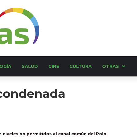
OGÍA
SALUD
CINE
CULTURA
OTRAS
condenada
 niveles no permitidos al canal común del Polo