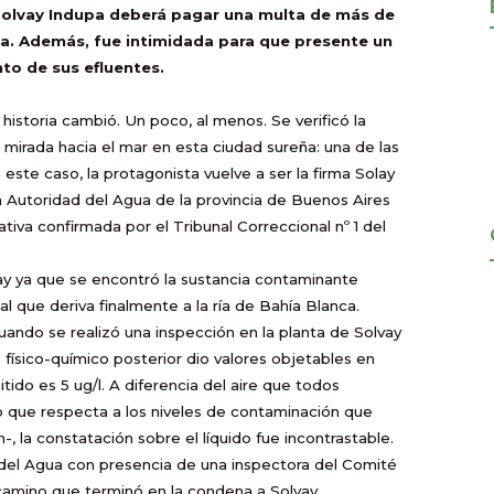
, Solvay Indupa deberá pagar una multa de más de
a. Además, fue intimidada para que presente un
to de sus efluentes.
historia cambió. Un poco, al menos. Se verificó la
mirada hacia el mar en esta ciudad sureña: una de las
ste caso, la protagonista vuelve a ser la firma Solay
a Autoridad del Agua de la provincia de Buenos Aires
iva confirmada por el Tribunal Correccional nº 1 del
y ya que se encontró la sustancia contaminante
l que deriva finalmente a la ría de Bahía Blanca.
ando se realizó una inspección en la planta de Solvay
s físico-químico posterior dio valores objetables en
ido es 5 ug/l. A diferencia del aire que todos
lo que respecta a los niveles de contaminación que
, la constatación sobre el líquido fue incontrastable.
del Agua con presencia de una inspectora del Comité
 camino que terminó en la condena a Solvay.