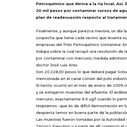
Petroquímico que deriva a la ría local. Así
20 mil pesos por contaminar cursos de agu
plan de readecuación respecto al tratamien
Finalmente, y aunque parezca mentira, un día la 
sospecha que tiene cada vecino que levanta su 
empresas del Polo Petroquímico contamina. En e
Indupa sobre la cual recayó una resolución de l
por contaminar con mercurio, medida administrat
doctor José Luis Ares.
Son 20.228,50 pesos lo que deberá pagar Solva
mencionada en el canal común del polo industria
El hecho ocurrió en el mes de enero de 2009 cu
y se extrajeron muestras del efluente. El análisi
mercurio, exactamente 6.0 ug/l cuando lo permit
respiramos -que es de difícil demostración en 
despierta temor en buena parte de la población-
Las muestras fueron tomadas por la Autoridad 
Técnico Ejecutivo y a partir de allí comenzó el