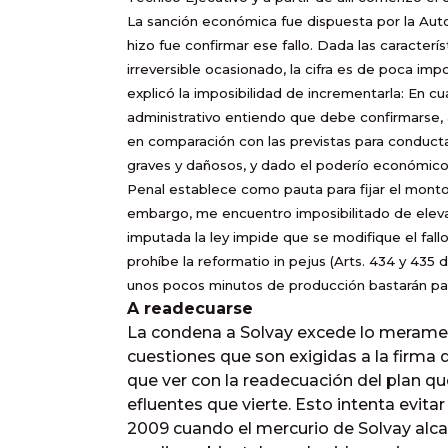
La sanción económica fue dispuesta por la Auto
hizo fue confirmar ese fallo. Dada las caracter
irreversible ocasionado, la cifra es de poca im
explicó la imposibilidad de incrementarla: En c
administrativo entiendo que debe confirmarse,
en comparación con las previstas para conduct
graves y dañosos, y dado el poderío económico
Penal establece como pauta para fijar el monto
embargo, me encuentro imposibilitado de elevar 
imputada la ley impide que se modifique el fallo 
prohíbe la reformatio in pejus (Arts. 434 y 435 d
unos pocos minutos de producción bastarán para
A readecuarse
La condena a Solvay excede lo merament
cuestiones que son exigidas a la firma 
que ver con la readecuación del plan qu
efluentes que vierte. Esto intenta evit
2009 cuando el mercurio de Solvay alcanz