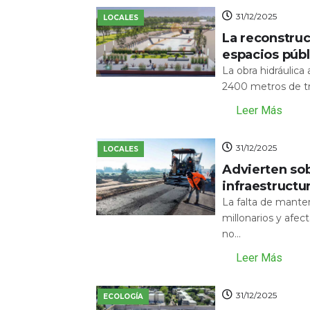
31/12/2025
LOCALES
La reconstru
espacios públ
La obra hidráulic
2400 metros de tr
Leer Más
31/12/2025
LOCALES
Advierten sob
infraestructu
La falta de mante
millonarios y afecta
no...
Leer Más
31/12/2025
ECOLOGÍA