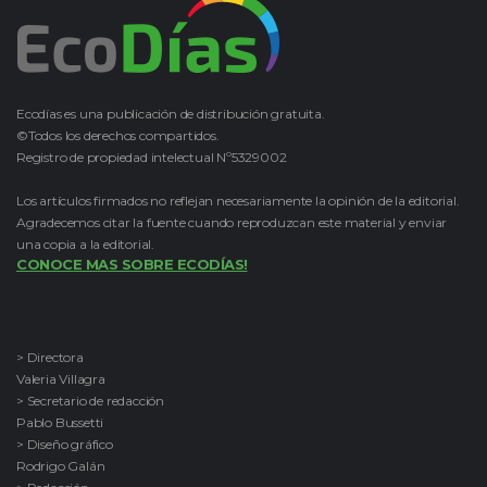
Ecodías es una publicación de distribución gratuita.
©Todos los derechos compartidos.
Registro de propiedad intelectual Nº5329002
Los artículos firmados no reflejan necesariamente la opinión de la editorial.
Agradecemos citar la fuente cuando reproduzcan este material y enviar
una copia a la editorial.
CONOCE MAS SOBRE ECODÍAS!
> Directora
Valeria Villagra
> Secretario de redacción
Pablo Bussetti
> Diseño gráfico
Rodrigo Galán