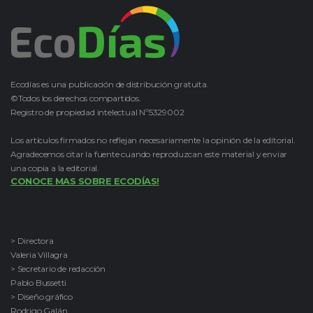
Ecodías es una publicación de distribución gratuita.
©Todos los derechos compartidos.
Registro de propiedad intelectual Nº5329002
Los artículos firmados no reflejan necesariamente la opinión de la editorial.
Agradecemos citar la fuente cuando reproduzcan este material y enviar
una copia a la editorial.
CONOCE MAS SOBRE ECODÍAS!
> Directora
Valeria Villagra
> Secretario de redacción
Pablo Bussetti
> Diseño gráfico
Rodrigo Galán