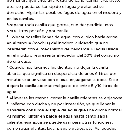
de manera que ante una rotura de caño, canilla, artefacto,
etc., se pueda cortar rápido el agua y evitar así su
derroche. Vigilar las posibles fugas de agua en el inodoro y
en las canillas.
*Reparar toda canilla que gotea, que desperdicia unos
5.500 litros
por año y por canilla.
* Colocar botellas llenas de agua, con el pico hacia arriba,
en el tanque (mochila) del inodoro, cuidando que no
interfieran con el mecanismo de descarga. El agua usada
en el inodoro representa alrededor del 30% del consumo
de una casa.
* Cuando nos lavamos los dientes, no dejar la canilla
abierta, que significa un desperdicio de unos
6 litros
por
minuto: usar un vaso con el cual enjuagarse la boca. Si se
dejara la canilla abierta: malgasto de entre 5 y
10 litros
de
agua.
* Al lavarse las manos, cerrar la canilla mientras se enjabona.
* Bañarse con ducha y no por inmersión, ya que llenar la
bañadera consume el triple de agua que una ducha normal.
Asimismo, juntar en balde el agua hasta tanto salga
caliente: esa agua se puede usar para otras funciones,
como regar plantas, lavar pisos y patios, etc. Así puedes