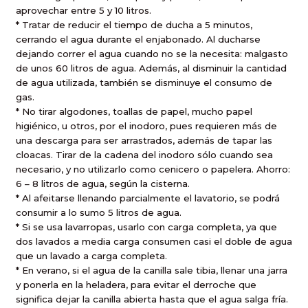
aprovechar entre 5 y
10 litros
.
* Tratar de reducir el tiempo de ducha a 5 minutos,
cerrando el agua durante el enjabonado. Al ducharse
dejando correr el agua cuando no se la necesita: malgasto
de unos
60 litros
de agua. Además, al disminuir la cantidad
de agua utilizada, también se disminuye el consumo de
gas.
* No tirar algodones, toallas de papel, mucho papel
higiénico, u otros, por el inodoro, pues requieren más de
una descarga para ser arrastrados, además de tapar las
cloacas. Tirar de la cadena del inodoro sólo cuando sea
necesario, y no utilizarlo como cenicero o papelera. Ahorro:
6 –
8 litros
de agua, según la cisterna.
* Al afeitarse llenando parcialmente el lavatorio, se podrá
consumir a lo sumo
5 litros
de agua.
* Si se usa lavarropas, usarlo con carga completa, ya que
dos lavados a media carga consumen casi el doble de agua
que un lavado a carga completa.
* En verano, si el agua de la canilla sale tibia, llenar una jarra
y ponerla en la heladera, para evitar el derroche que
significa dejar la canilla abierta hasta que el agua salga fría.