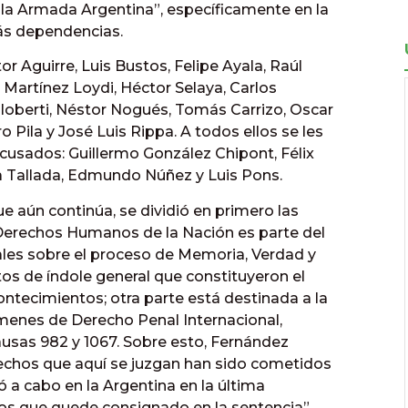
la Armada Argentina”, específicamente en la
ás dependencias.
r Aguirre, Luis Bustos, Felipe Ayala, Raúl
Martínez Loydi, Héctor Selaya, Carlos
aloberti, Néstor Nogués, Tomás Carrizo, Oscar
 Pila y José Luis Rippa. A todos ellos se les
cusados: Guillermo González Chipont, Félix
ía Tallada, Edmundo Núñez y Luis Pons.
ue aún continúa, se dividió en primero las
e Derechos Humanos de la Nación es parte del
ales sobre el proceso de Memoria, Verdad y
ctos de índole general que constituyeron el
ontecimientos; otra parte está destinada a la
menes de Derecho Penal Internacional,
ausas 982 y 1067. Sobre esto, Fernández
hechos que aquí se juzgan han sido cometidos
ó a cabo en la Argentina en la última
emos que quede consignado en la sentencia”.