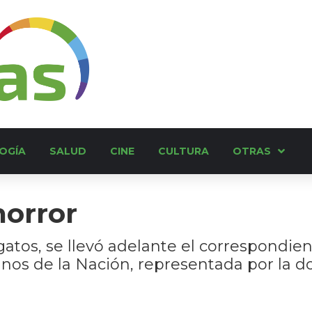
OGÍA
SALUD
CINE
CULTURA
OTRAS
horror
atos, se llevó adelante el correspondient
os de la Nación, representada por la 