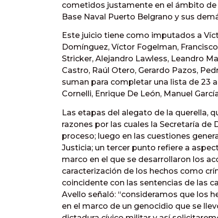
cometidos justamente en el ámbito de 
Base Naval Puerto Belgrano y sus dem
Este juicio tiene como imputados a Vícto
Domínguez, Víctor Fogelman, Francisco 
Stricker, Alejandro Lawless, Leandro M
Castro, Raúl Otero, Gerardo Pazos, Pedro
suman para completar una lista de 23 a
Cornelli, Enrique De León, Manuel Garc
Las etapas del alegato de la querella, q
razones por las cuales la Secretaría d
proceso; luego en las cuestiones gener
Justicia; un tercer punto refiere a aspe
marco en el que se desarrollaron los ac
caracterización de los hechos como crí
coincidente con las sentencias de las c
Avello señaló: “consideramos que los 
en el marco de un genocidio que se llev
dictadura cívico militar y así solicitar