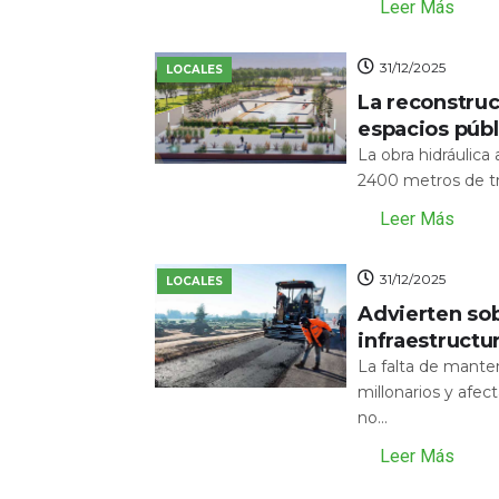
Leer Más
31/12/2025
LOCALES
La reconstru
espacios públ
La obra hidráulic
2400 metros de tr
Leer Más
31/12/2025
LOCALES
Advierten sob
infraestructu
La falta de mante
millonarios y afecta
no...
Leer Más