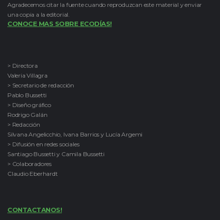
Agradecemos citar la fuente cuando reproduzcan este material y enviar
una copia a la editorial.
CONOCE MAS SOBRE ECODÍAS!
> Directora
Valeria Villagra
> Secretario de redacción
Pablo Bussetti
> Diseño gráfico
Rodrigo Galán
> Redacción
Silvana Angelicchio, Ivana Barrios y Lucía Argemi
> Difusión en redes sociales
Santiago Bussetti y Camila Bussetti
> Colaboradores
Claudio Eberhardt
CONTACTANOS!