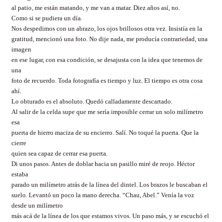
al patio, me están matando, y me van a matar. Diez años así, no.
Como si se pudiera un día.
Nos despedimos con un abrazo, los ojos brillosos otra vez. Insistía en la
gratitud, mencionó una foto. No dije nada, me producía contrariedad, una
imagen
en ese lugar, con esa condición, se desajusta con la idea que tenemos de
una
foto de recuerdo. Toda fotografía es tiempo y luz. El tiempo es otra cosa
ahí.
Lo obturado es el absoluto. Quedó calladamente descartado.
Al salir de la celda supe que me sería imposible cerrar un solo milímetro
esa
puerta de hierro maciza de su encierro. Salí. No toqué la puerta. Que la
cierre
quien sea capaz de cerrar esa puerta.
Di unos pasos. Antes de doblar hacia un pasillo miré de reojo. Héctor
estaba
parado un milímetro atrás de la línea del dintel. Los brazos le buscaban el
suelo. Levantó un poco la mano derecha. “Chau, Abel.” Venía la voz
desde un milímetro
más acá de la línea de los que estamos vivos. Un paso más, y se escuchó el