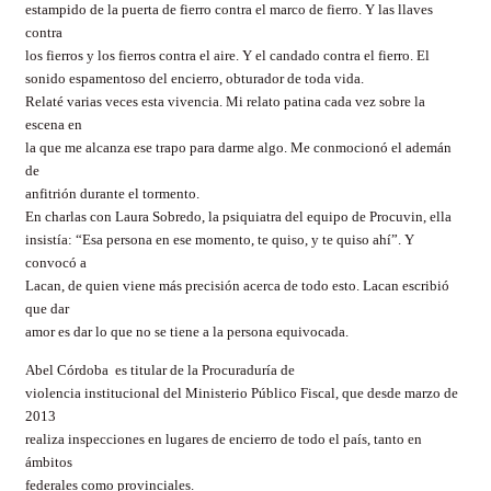
estampido de la puerta de fierro contra el marco de fierro. Y las llaves
contra
los fierros y los fierros contra el aire. Y el candado contra el fierro. El
sonido espamentoso del encierro, obturador de toda vida.
Relaté varias veces esta vivencia. Mi relato patina cada vez sobre la
escena en
la que me alcanza ese trapo para darme algo. Me conmocionó el ademán
de
anfitrión durante el tormento.
En charlas con Laura Sobredo, la psiquiatra del equipo de Procuvin, ella
insistía: “Esa persona en ese momento, te quiso, y te quiso ahí”. Y
convocó a
Lacan, de quien viene más precisión acerca de todo esto. Lacan escribió
que dar
amor es dar lo que no se tiene a la persona equivocada.
Abel Córdoba
es titular de la Procuraduría de
violencia institucional del Ministerio Público Fiscal, que desde marzo de
2013
realiza inspecciones en lugares de encierro de todo el país, tanto en
ámbitos
federales como provinciales.