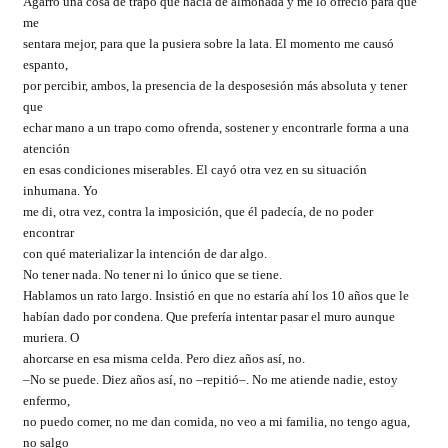
Agarró una cosa de trapo que hacía de almohada y me lo ofreció para que
me
sentara mejor, para que la pusiera sobre la lata. El momento me causó
espanto,
por percibir, ambos, la presencia de la desposesión más absoluta y tener
que
echar mano a un trapo como ofrenda, sostener y encontrarle forma a una
atención
en esas condiciones miserables. El cayó otra vez en su situación
inhumana. Yo
me di, otra vez, contra la imposición, que él padecía, de no poder
encontrar
con qué materializar la intención de dar algo.
No tener nada. No tener ni lo único que se tiene.
Hablamos un rato largo. Insistió en que no estaría ahí los 10 años que le
habían dado por condena. Que prefería intentar pasar el muro aunque
muriera. O
ahorcarse en esa misma celda. Pero diez años así, no.
–No se puede. Diez años así, no –repitió–. No me atiende nadie, estoy
enfermo,
no puedo comer, no me dan comida, no veo a mi familia, no tengo agua,
no salgo