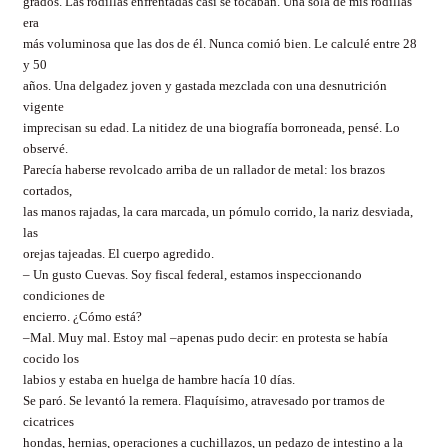
grados. Las rodillas enfrentadas casi se tocaban. Una sola de mis rodillas
era
más voluminosa que las dos de él. Nunca comió bien. Le calculé entre 28
y 50
años. Una delgadez joven y gastada mezclada con una desnutrición
vigente
imprecisan su edad. La nitidez de una biografía borroneada, pensé. Lo
observé.
Parecía haberse revolcado arriba de un rallador de metal: los brazos
cortados,
las manos rajadas, la cara marcada, un pómulo corrido, la nariz desviada,
las
orejas tajeadas. El cuerpo agredido.
– Un gusto Cuevas. Soy fiscal federal, estamos inspeccionando
condiciones de
encierro. ¿Cómo está?
–Mal. Muy mal. Estoy mal –apenas pudo decir: en protesta se había
cocido los
labios y estaba en huelga de hambre hacía 10 días.
Se paró. Se levantó la remera. Flaquísimo, atravesado por tramos de
cicatrices
hondas, hernias, operaciones a cuchillazos, un pedazo de intestino a la