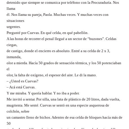
detenido que siempre se comunica por teléfono con la Procuraduría. Nos
llama
él. Nos llama su pareja, Paola. Muchas veces. Y muchas veces con
situaciones
urgentes.
Pregunté por Cuevas. En qué celda, en qué pabellón.
A las horas de recorrer el penal llegué a un sector de “buzones”. Celdas
ciegas,
de castigo, donde el encierro es absoluto. Entré a su celda de 2 x 3,
inmunda,
olor a mierda. Hacía 50 grados de sensación térmica, y los 50 potenciaban
el
olor, la falta de oxígeno, el espesor del aire. Le di la mano.
– ¿Usted es Cuevas?
– Acá está Cuevas.
Y me miraba. Y quería hablar. Y no iba a poder.
Me invitó a sentar. Por silla, una lata de plástico de 20 litros, dada vuelta,
mugrienta. Me senté. Cuevas se sentó en una especie asquerosa de
colchón, sobre
un camastro lleno de bichos. Adentro de esa celda de bloques hacía más de
50