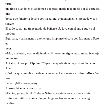
vista,
un globo blando en el abdomen que presionado reaparecía por el costado,
una
bolsa que funciona de ano contra natura, evidentemente infectada y con
sangre.
El todo sucio: no tiene modo de bañarse. Se lava con el agua que va al
inodoro.
Equivale, y sería menos, a tener que limpiarse el culo con las manos. Pero
es
peor.
–Muy mal estoy –sigue diciendo–. Mire –y me sigue mostrando. Se enoja
un poco–.
Acá si no fuera por Cipriano** que me ayuda siempre, y si no fuera por
Abel
Córdoba que también me da una mano, acá nos matan a todos. ¡Mire cómo
nos
tienen! ¡Mire cómo estoy!
Aproveché una pausa y dije:
–Héctor, yo soy Abel Córdoba. Sabía que estabas acá y vine a verte.
Es indescriptible la emoción que lo ganó. No gana nunca el chango.
Perdió