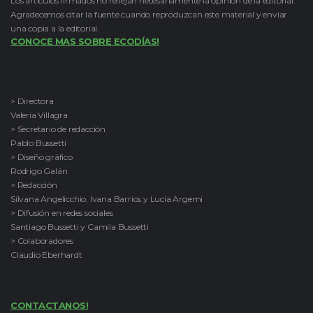
Los artículos firmados no reflejan necesariamente la opinión de la editorial.
Agradecemos citar la fuente cuando reproduzcan este material y enviar
una copia a la editorial.
CONOCE MAS SOBRE ECODÍAS!
> Directora
Valeria Villagra
> Secretario de redacción
Pablo Bussetti
> Diseño gráfico
Rodrigo Galán
> Redacción
Silvana Angelicchio, Ivana Barrios y Lucía Argemi
> Difusión en redes sociales
Santiago Bussetti y Camila Bussetti
> Colaboradores
Claudio Eberhardt
CONTACTANOS!