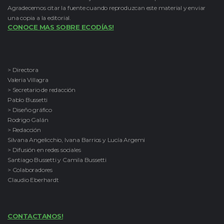
Agradecemos citar la fuente cuando reproduzcan este material y enviar
una copia a la editorial.
CONOCE MAS SOBRE ECODÍAS!
> Directora
Valeria Villagra
> Secretario de redacción
Pablo Bussetti
> Diseño gráfico
Rodrigo Galán
> Redacción
Silvana Angelicchio, Ivana Barrios y Lucía Argemi
> Difusión en redes sociales
Santiago Bussetti y Camila Bussetti
> Colaboradores
Claudio Eberhardt
CONTACTANOS!