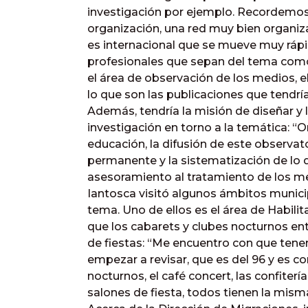
investigación por ejemplo. Recordemo
organización, una red muy bien organiza
es internacional que se mueve muy rápi
profesionales que sepan del tema como u
el área de observación de los medios, 
lo que son las publicaciones que tendr
Además, tendría la misión de diseñar y 
investigación en torno a la temática: “Or
educación, la difusión de este observator
permanente y la sistematización de lo q
asesoramiento al tratamiento de los medi
Iantosca visitó algunos ámbitos munici
tema. Uno de ellos es el área de Habili
que los cabarets y clubes nocturnos en
de fiestas: “Me encuentro con que ten
empezar a revisar, que es del 96 y es co
nocturnos, el café concert, las confitería
salones de fiesta, todos tienen la mis