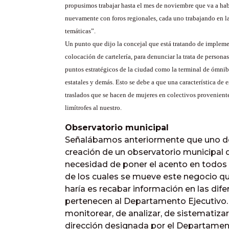
propusimos trabajar hasta el mes de noviembre que va a ha
nuevamente con foros regionales, cada uno trabajando en la
temáticas”.
Un punto que dijo la concejal que está tratando de implemen
colocación de cartelería, para denunciar la trata de personas
puntos estratégicos de la ciudad como la terminal de ómnibu
estatales y demás. Esto se debe a que una característica de es
traslados que se hacen de mujeres en colectivos provenient
limítrofes al nuestro.
Observatorio municipal
Señalábamos anteriormente que uno de l
creación de un observatorio municipal d
necesidad de poner el acento en todos 
de los cuales se mueve este negocio qu
haría es recabar información en las dif
pertenecen al Departamento Ejecutivo.
monitorear, de analizar, de sistematiza
dirección designada por el Departament