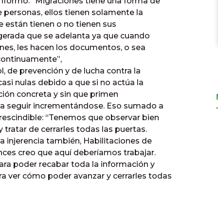
informó: “Migraciones tiene una forma de
e personas, ellos tienen solamente la
ue están tienen o no tienen sus
igerada que se adelanta ya que cuando
nes, les hacen los documentos, o sea
continuamente”,
ol, de prevención y de lucha contra la
asi nulas debido a que si no actúa la
cción concreta y sin que primen
a a seguir incrementándose. Eso sumado a
rescindible: “Tenemos que observar bien
ratar de cerrarles todas las puertas.
a injerencia también, Habilitaciones de
nces creo que aquí deberíamos trabajar.
ara poder recabar toda la información y
a ver cómo poder avanzar y cerrarles todas