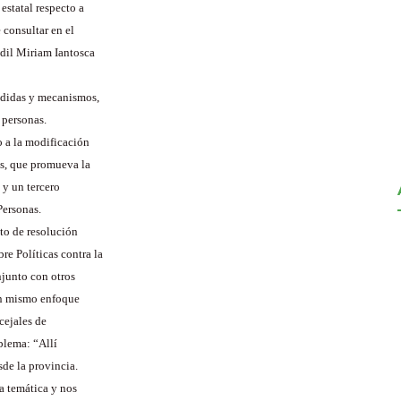
estatal respecto a
e consultar en el
edil Miriam Iantosca
edidas y mecanismos,
 personas.
o a la modificación
os, que promueva la
 y un tercero
Personas.
to de resolución
e Políticas contra la
njunto con otros
 un mismo enfoque
cejales de
oblema: “Allí
de la provincia.
a temática y nos