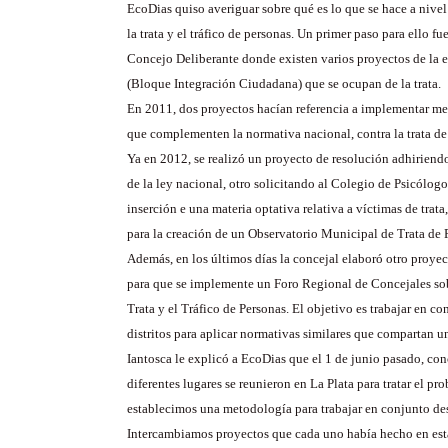
EcoDias quiso averiguar sobre qué es lo que se hace a nivel 
la trata y el tráfico de personas. Un primer paso para ello fu
Concejo Deliberante donde existen varios proyectos de la 
(Bloque Integración Ciudadana) que se ocupan de la trata.
En 2011, dos proyectos hacían referencia a implementar m
que complementen la normativa nacional, contra la trata de
Ya en 2012, se realizó un proyecto de resolución adhiriend
de la ley nacional, otro solicitando al Colegio de Psicólog
inserción e una materia optativa relativa a víctimas de trata,
para la creación de un Observatorio Municipal de Trata de 
Además, en los últimos días la concejal elaboró otro proyec
para que se implemente un Foro Regional de Concejales sobr
Trata y el Tráfico de Personas. El objetivo es trabajar en co
distritos para aplicar normativas similares que compartan
Iantosca le explicó a EcoDias que el 1 de junio pasado, con
diferentes lugares se reunieron en La Plata para tratar el pr
establecimos una metodología para trabajar en conjunto des
Intercambiamos proyectos que cada uno había hecho en est