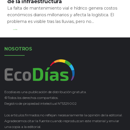
de la infraestructura
La falta de mantenimiento vial e hídrico genera costos
económicos diarios millonarios y afecta la logística. El
problema es visible tras las lluvias, pero no...
Leer Más
NOSOTROS
Ecodías es una publicación de distribución gratuita.
©Todos los derechos compartidos.
Registro de propiedad intelectual Nº5329002
Los artículos firmados no reflejan necesariamente la opinión de la editorial.
Agradecemos citar la fuente cuando reproduzcan este material y enviar
una copia a la editorial.