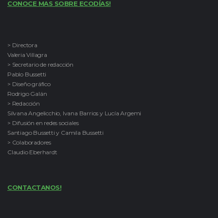
CONOCE MAS SOBRE ECODÍAS!
> Directora
Valeria Villagra
> Secretario de redacción
Pablo Bussetti
> Diseño gráfico
Rodrigo Galán
> Redacción
Silvana Angelicchio, Ivana Barrios y Lucía Argemi
> Difusión en redes sociales
Santiago Bussetti y Camila Bussetti
> Colaboradores
Claudio Eberhardt
CONTACTANOS!