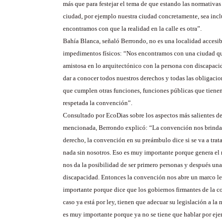
más que para festejar el tema de que estando las normativas
ciudad, por ejemplo nuestra ciudad concretamente, sea incl
encontramos con que la realidad en la calle es otra”.
Bahía Blanca, señaló Berrondo, no es una localidad accesib
impedimentos físicos: “Nos encontramos con una ciudad qu
amistosa en lo arquitectónico con la persona con discapaci
dar a conocer todos nuestros derechos y todas las obligacio
que cumplen otras funciones, funciones públicas que tienen
respetada la convención”.
Consultado por EcoDias sobre los aspectos más salientes de
mencionada, Berrondo explicó: “La convención nos brinda e
derecho, la convención en su preámbulo dice si se va a trata
nada sin nosotros. Eso es muy importante porque genera el
nos da la posibilidad de ser primero personas y después un
discapacidad. Entonces la convención nos abre un marco le
importante porque dice que los gobiernos firmantes de la c
caso ya está por ley, tienen que adecuar su legislación a la
es muy importante porque ya no se tiene que hablar por ej