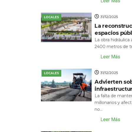
Leer Más
31/12/2025
LOCALES
La reconstru
espacios públ
La obra hidráulic
2400 metros de tr
Leer Más
31/12/2025
LOCALES
Advierten sob
infraestructu
La falta de mante
millonarios y afecta
no...
Leer Más