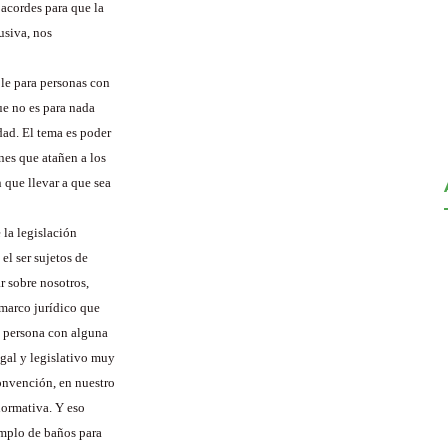
 acordes para que la
usiva, nos
le para personas con
e no es para nada
dad. El tema es poder
nes que atañen a los
 que llevar a que sea
 la legislación
l ser sujetos de
r sobre nosotros,
 marco jurídico que
a persona con alguna
gal y legislativo muy
onvención, en nuestro
 normativa. Y eso
emplo de baños para