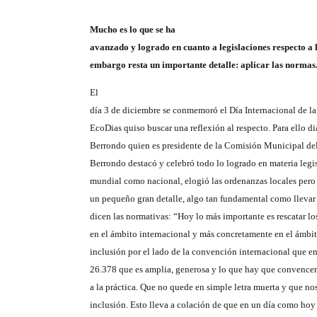
Mucho es lo que se ha
avanzado y logrado en cuanto a legislaciones respecto a l
embargo resta un importante detalle: aplicar las normas
El
día 3 de diciembre se conmemoró el Día Internacional de l
EcoDias quiso buscar una reflexión al respecto. Para ello d
Berrondo quien es presidente de la Comisión Municipal de
Berrondo destacó y celebró todo lo logrado en materia legis
mundial como nacional, elogió las ordenanzas locales pero
un pequeño gran detalle, algo tan fundamental como llevar a
dicen las normativas: “Hoy lo más importante es rescatar l
en el ámbito internacional y más concretamente en el ámbit
inclusión por el lado de la convención internacional que en
26.378 que es amplia, generosa y lo que hay que convencer a
a la práctica. Que no quede en simple letra muerta y que no
inclusión. Esto lleva a colación de que en un día como hoy 