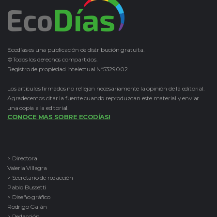
Ecodías es una publicación de distribución gratuita.
©Todos los derechos compartidos.
Registro de propiedad intelectual Nº5329002
Los artículos firmados no reflejan necesariamente la opinión de la editorial.
Agradecemos citar la fuente cuando reproduzcan este material y enviar
una copia a la editorial.
CONOCE MAS SOBRE ECODÍAS!
> Directora
Valeria Villagra
> Secretario de redacción
Pablo Bussetti
> Diseño gráfico
Rodrigo Galán
> Redacción