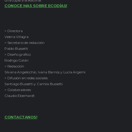
una copia a la editorial.
CONOCE MAS SOBRE ECODÍAS!
> Directora
Valeria Villagra
> Secretario de redacción
Pablo Bussetti
> Diseño gráfico
Rodrigo Galán
> Redacción
Silvana Angelicchio, Ivana Barrios y Lucía Argemi
> Difusión en redes sociales
Santiago Bussetti y Camila Bussetti
> Colaboradores
Claudio Eberhardt
CONTACTANOS!