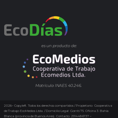
es un producto de:
Matrícula INAES 40.246.
2026
–
Copyleft.
Todos los derechos compartidos / Propietario: Cooperativa
de Trabajo EcoMedios Ltda. / Domicilio Legal: Gorriti 75. Oficina 3. Bahía
Blanca (provincia de Buenos Aires). Contacto. 2914486737 –