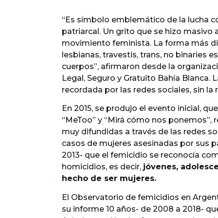
“Es símbolo emblemático de la lucha con
patriarcal. Un grito que se hizo masivo 
movimiento feminista. La forma más dis
lesbianas, travestis, trans, no binaries e
cuerpos”, afirmaron desde la organizac
Legal, Seguro y Gratuito Bahía Blanca. 
recordada por las redes sociales, sin la 
En 2015, se produjo el evento inicial, q
“MeToo” y “Mirá cómo nos ponemos”, rea
muy difundidas a través de las redes so
casos de mujeres asesinadas por sus pa
2013- que el femicidio se reconocía com
homicidios, es decir,
jóvenes, adolesce
hecho de ser mujeres.
El Observatorio de femicidios en Argen
su informe 10 años- de 2008 a 2018- que