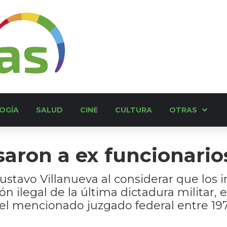
OGÍA
SALUD
CINE
CULTURA
OTRAS
ron a ex funcionarios
l Gustavo Villanueva al considerar que lo
ón ilegal de la última dictadura militar,
el mencionado juzgado federal entre 197