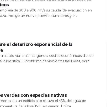
icos
a ampliará de 300 a 900 m³/s su caudal de evacuación en
aza. Incluye un nuevo puente, sumideros y el...
re el deterioro exponencial de la
ra
nimiento vial e hídrico genera costos económicos diarios
 la logística. El problema es visible tras las lluvias, pero
os verdes con especies nativas
mental en un edificio alto retuvo el 45% del agua de
temperatura de la losa 15°C en verano. Utiliza...