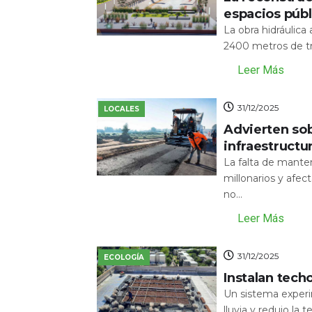
espacios públ
La obra hidráulic
2400 metros de tr
Leer Más
31/12/2025
LOCALES
Advierten sob
infraestructu
La falta de mante
millonarios y afecta
no...
Leer Más
31/12/2025
ECOLOGÍA
Instalan tech
Un sistema experi
lluvia y redujo la 