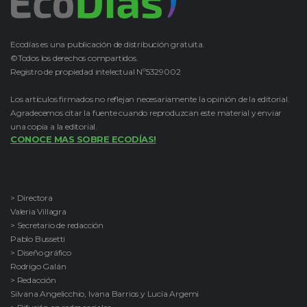
Ecodías es una publicación de distribución gratuita.
©Todos los derechos compartidos.
Registro de propiedad intelectual Nº5329002
Los artículos firmados no reflejan necesariamente la opinión de la editorial.
Agradecemos citar la fuente cuando reproduzcan este material y enviar
una copia a la editorial.
CONOCE MAS SOBRE ECODÍAS!
> Directora
Valeria Villagra
> Secretario de redacción
Pablo Bussetti
> Diseño gráfico
Rodrigo Galán
> Redacción
Silvana Angelicchio, Ivana Barrios y Lucía Argemi