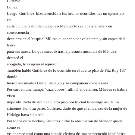
Gustavo
López.
Luego, Gutiérrez, hizo mención a los hechos ocurridos tras un operativo
en
calle Chiclana donde dice que a Méndez le cae una granada y en
consecuencia
despierta en el hospital Militar, quedando convaleciente y sin capacidad
física
para sus tareas. Lo que sucedió tras la presunta ausencia de Méndez,
destacó el
abogado, le es ajeno al represor.
También habló Gutiérrez de lo ocurrido en el cuarto piso de Fitz Roy 137
donde
fueron asesinados Daniel Hidalgo y su compañera embarazada.
Por caer en una trampa “caza bobos”, afirmó el defensor, Méndez se habría
visto
imposibilitado de subir al cuarto piso por lo cual lo desligó así de los
crímenes. Por otra parte, Gutiérrez dudó de que el embarazo de la mujer de
Hidalgo haya sido real.
Por todos estos hechos, Gutiérrez pidió la absolución de Méndez quien,
como se
ve, aparece aquí como una simple víctima de una persecución ideológica.