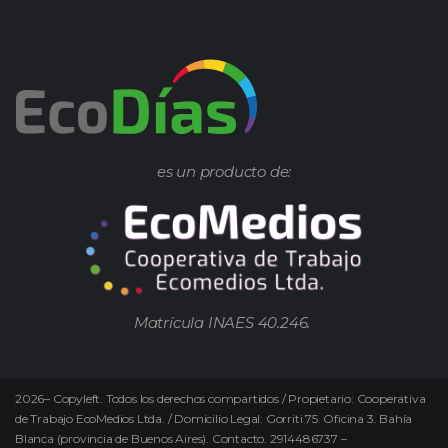
es un producto de:
Matrícula INAES 40.246.
2026
–
Copyleft.
Todos los derechos compartidos / Propietario: Cooperativa
de Trabajo EcoMedios Ltda. / Domicilio Legal: Gorriti 75. Oficina 3. Bahía
Blanca (provincia de Buenos Aires). Contacto. 2914486737 –