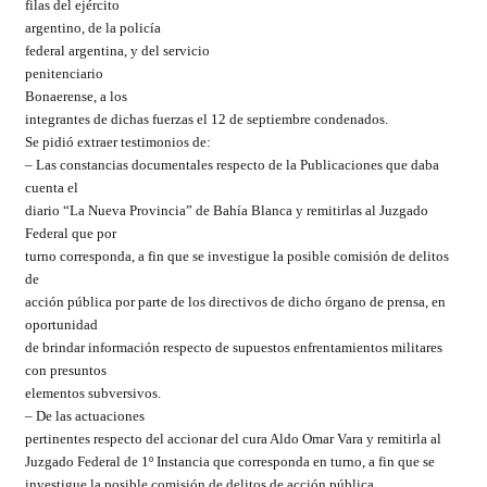
filas del
ejército
argentino
, de la
policía
federal argentina
, y del
servicio
penitenciario
Bonaerense
, a los
integrantes de dichas fuerzas el 12 de septiembre condenados.
Se pidió extraer testimonios
de:
– Las constancias documentales respecto de la Publicaciones que daba
cuenta el
diario
“La Nueva Provincia”
de Bahía Blanca y remitirlas al Juzgado
Federal que por
turno corresponda, a fin que se investigue la posible comisión de delitos
de
acción pública por parte de los directivos de dicho órgano de prensa, en
oportunidad
de brindar información respecto de supuestos enfrentamientos militares
con presuntos
elementos subversivos.
– D
e las actuaciones
pertinentes respecto del accionar del cura Aldo Omar Vara y remitirla al
Juzgado Federal de 1º Instancia que corresponda en turno, a fin que se
investigue la posible comisión de delitos de acción pública.