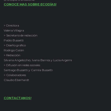
CONOCE MAS SOBRE ECODÍAS!
> Directora
Valeria Villagra
> Secretario de redacción
Pablo Bussetti
> Diseño gráfico
Rodrigo Galán
> Redacción
Silvana Angelicchio, Ivana Barrios y Lucía Argemi
> Difusión en redes sociales
Santiago Bussetti y Camila Bussetti
> Colaboradores
Claudio Eberhardt
CONTACTANOS!