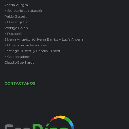
Valeria Villagra
> Secretario de redacción
Pablo Bussetti
> Diseño gráfico
Rodrigo Galán
> Redacción
Silvana Angelicchio, Ivana Barrios y Lucía Argemi
> Difusión en redes sociales
Santiago Bussetti y Camila Bussetti
> Colaboradores
Claudio Eberhardt
CONTACTANOS!