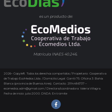
es un producto de:
Matrícula INAES 40.246.
2026
–
Copyleft.
Todos los derechos compartidos / Propietario: Cooperativa
de Trabajo EcoMedios Ltda. / Domicilio Legal: Gorriti 75. Oficina 3. Bahía
Blanca (provincia de Buenos Aires). Contacto. 2914486737 –
ecomedios.adm@gmail.com / Directora/coordinadora: Valeria Villagra.
Fecha de inicio: julio 2000. DNDA: En trámite