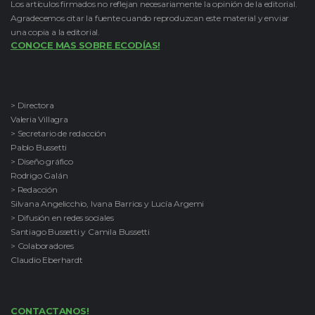
Los artículos firmados no reflejan necesariamente la opinión de la editorial.
Agradecemos citar la fuente cuando reproduzcan este material y enviar
una copia a la editorial.
CONOCE MAS SOBRE ECODÍAS!
> Directora
Valeria Villagra
> Secretario de redacción
Pablo Bussetti
> Diseño gráfico
Rodrigo Galán
> Redacción
Silvana Angelicchio, Ivana Barrios y Lucía Argemi
> Difusión en redes sociales
Santiago Bussetti y Camila Bussetti
> Colaboradores
Claudio Eberhardt
CONTACTANOS!