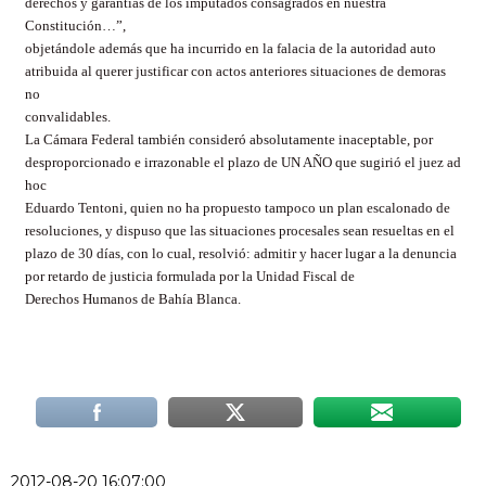
derechos y garantías de los imputados consagrados en nuestra
Constitución…”,
objetándole además que ha incurrido en la falacia de la autoridad auto
atribuida al querer justificar con actos anteriores situaciones de demoras
no
convalidables.
La Cámara Federal también consideró absolutamente inaceptable, por
desproporcionado e irrazonable el plazo de UN AÑO que sugirió el juez ad
hoc
Eduardo Tentoni, quien no ha propuesto tampoco un plan escalonado de
resoluciones, y dispuso que las situaciones procesales sean resueltas en el
plazo de 30 días, con lo cual, resolvió: admitir y hacer lugar a la denuncia
por retardo de justicia formulada por la Unidad Fiscal de
Derechos Humanos de Bahía Blanca.
2012-08-20 16:07:00