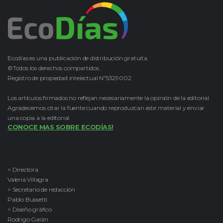
Ecodías es una publicación de distribución gratuita.
©Todos los derechos compartidos.
Registro de propiedad intelectual Nº5329002
Los artículos firmados no reflejan necesariamente la opinión de la editorial.
Agradecemos citar la fuente cuando reproduzcan este material y enviar
una copia a la editorial.
CONOCE MAS SOBRE ECODÍAS!
> Directora
Valeria Villagra
> Secretario de redacción
Pablo Bussetti
> Diseño gráfico
Rodrigo Galán