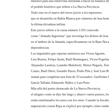
minutos para una entrevista orientada a hacer un balance d
el pedido histórico que refiere a La Nueva Provincia.
Todo esto en el marco del tercer juicio a los represores
que se desarrolla en Bahía Blanca por crímenes de lesa hu
la última dictadura militar.
Este juicio refiere a la causa número 1103 conocida
como “Armada Argentina” que investiga los delitos de les
en el ámbito de la Armada, específicamente en la Base Nava
dependencias.
Los imputados que esperan sentencia son Víctor Aguirre,
Luis Bustos, Felipe Ayala, Raúl Domínguez, Víctor
Fogelm
Alejandro
Lawless
, Leandro
Maloberti
, Néstor
Nogués
, Tom
Castro, Raúl Otero, Gerardo Pazos, Pedro Pila y José Luis
R
suman para completar una lista de 23 acusados: Guillermo
García Tallada, Edmundo Núñez y Luis Pons.
Más allá del punto destacado de La Nueva Provincia,
el alegato como se dijo fue largo y abarcó varios puntos, lo
están entrelazados los unos con los otros. Cuando la fiscalí
imputación contra
Ripa
se explicó por ejemplo cómo estaba 