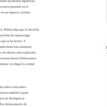
todas las fuerzas represivas.
ovincia presente en el
 en ese aspecto, termina
ot
,
Nebbia
dijo que la decisión
a forma de reparar algo
o que se ha hecho. Y
ntadas hasta este momento
uno de afuera como explicaba
 personas fueron delincuentes
rimera vez digan la verdad
ban todos conectados:
da pero también la pata
ento de Inteligencia
. Ese destacamento de