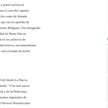
 a quien incluso se
os el caso del capitán,
ército como de Armada
r
que era el capellán de
Puerto Belgrano. Fue designado
udad de Punta Alta en
á en los archivos de
 subversivos, tercermundistas
 y son víctimas de hecho
el del diario La Nueva
ntido: “Con este juicio
da y de la Prefectura,
 tenemos imputados de
el Servicio Penitenciario