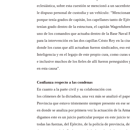
eclesiástica, sobre esta cuestión se mencionó a un sacerdote
le dispuso personal de custodia y un vehículo: “Mencionam
porque tenía grados de capitán, los capellanes tanto de Ej
tenían grado dentro de la estructura, el capitán
Wagenfuhre
uno de los comandos que actuaba dentro de la Base Naval 
para la intervención en las dos capillas Cristo Rey en la ci
donde los curas que allí actuaban fueron sindicados, eso est
Inteligencia y en el legajo de este propio cura, como curas
e inclusive muchos de los fieles de allí fueron perseguidos
en esta causa”.
Confianza respecto a las condenas
En cuanto a la parte civil y su colaboración con
los crímenes de la dictadura, una vez más se analizó el pap
Provincia que estuvo tristemente siempre presente en ese se
en donde se analiza por primera vez la actuación de la Arma
digamos este es un juicio particular porque en este juicio
todas las fuerzas, del Ejército, de la policía de provincia, d