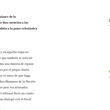
alance de lo
 se hizo mención a las
bién a la patas eclesiástica
 y en aquella etapa no
o que también se solicitó
omo una manera de reparar
s por el propio diario.
ue el turno de que haga
rechos Humanos de la Nación.
te pero los reiterados
l tribunal dictó un cuarto
ias
dialogó con el fiscal