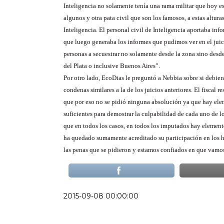
Inteligencia no solamente tenía una rama militar que hoy e
algunos y otra pata civil que son los famosos, a estas alturas
Inteligencia. El personal civil de Inteligencia aportaba in
que luego generaba los informes que pudimos ver en el juic
personas a secuestrar no solamente desde la zona sino desd
del Plata o inclusive Buenos Aires”.
Por otro lado,
EcoDias
le preguntó a
Nebbia
sobre si debier
condenas similares a la de los juicios anteriores. El fiscal r
que por eso no se pidió ninguna absolución ya que hay el
suficientes para demostrar la culpabilidad de cada uno de
que en todos los casos, en todos los imputados hay element
ha quedado sumamente acreditado su participación en los h
las penas que se pidieron y estamos confiados en que vamos
2015-09-08 00:00:00