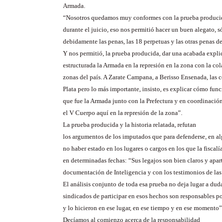
Armada.
“Nosotros quedamos muy conformes con la prueba produci
durante el juicio, eso nos permitió hacer un buen alegato, 
debidamente las penas, las 18 perpetuas y las otras penas de
Y nos permitió, la prueba producida, dar una acabada expl
estructurada la Armada en la represión en la zona con la col
zonas del país. A Zarate Campana, a Berisso Ensenada, las
Plata pero lo más importante, insisto, es explicar cómo func
que fue la Armada junto con la Prefectura y en coordinación
el V Cuerpo aquí en la represión de la zona”.
La prueba producida y la historia relatada, refutan
los argumentos de los imputados que para defenderse, en al
no haber estado en los lugares o cargos en los que la fiscal
en determinadas fechas: “Sus legajos son bien claros y ap
documentación de Inteligencia y con los testimonios de las 
El análisis conjunto de toda esa prueba no deja lugar a dud
sindicados de participar en esos hechos son responsables p
y lo hicieron en ese lugar, en ese tiempo y en ese momento”
Decíamos al comienzo acerca de la responsabilidad