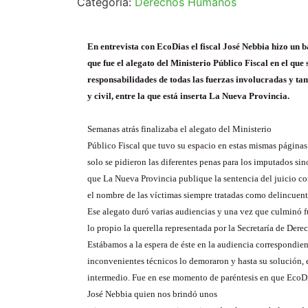
Categoría:
Derechos Humanos
En entrevista con
EcoDias
el fiscal José
Nebbia
hizo un b
que fue el alegato del Ministerio Público Fiscal en el que
responsabilidades de todas las fuerzas involucradas y tam
y civil, entre la que está inserta La Nueva Provincia.
Semanas atrás finalizaba el alegato del Ministerio
Público Fiscal que tuvo su espacio en estas mismas páginas
solo se pidieron las diferentes penas para los imputados sin
que La Nueva Provincia publique la sentencia del juicio c
el nombre de las víctimas siempre tratadas como delincuente
Ese alegato duró varias audiencias y una vez que culminó f
lo propio la querella representada por la Secretaría de De
Estábamos a la espera de éste en la audiencia correspondien
inconvenientes técnicos lo demoraron y hasta su solución, e
intermedio. Fue en ese momento de paréntesis en que
EcoD
José
Nebbia
quien nos brindó unos