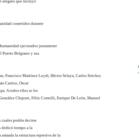
el alegato que incluyó
manidad cometidos durante
a humanidad ejecutados justamente
l Puerto Belgrano y sus
an
, Francisco Martínez
Loydi
, Héctor
Selaya
, Carlos
Stricker
,
ás Carrizo, Oscar
ipa
. A todos ellos se les
 González
Chipont
, Félix
Cornelli
, Enrique De León, Manuel
s cuales podría decirse
a dedicó tiempo a la
armada la estructura represiva de la