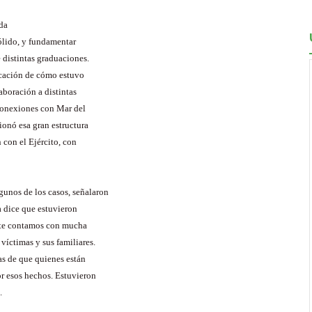
da
sólido, y fundamentar
 distintas graduaciones.
icación de cómo estuvo
aboración a distintas
 conexiones con Mar del
ionó esa gran estructura
 con el Ejército, con
gunos de los casos, señalaron
ía dice que estuvieron
arte contamos con mucha
víctimas y sus familiares.
as de que quienes están
or esos hechos. Estuvieron
.