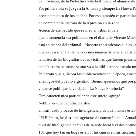
de provincia, de la Prefectura y de la Armada, el abanico de 
Por primera vez se juzga a la Armada y siempre La Nueva Pr
acontecimiento de los hechos. Por eso también es particular
de completar la historia de la represión en la zona”.
Acerca de ese pedido que se hizo al tribunal para
que la sentencia sea publicada en el diario de Vicente
Mass
está en manos del tribunal: “Nosotros entendemos que es un
que es casi irreparable pero es una manera de reparar el dañ
también de las biografías de las víctimas que fueron prese
en la historia bahiense si uno va a la biblioteca viniendo 
Palazzani
y se guía por las publicaciones de la época, esas
enemigos del pueblo argentino. Bueno, queremos que por p
y que se publique la verdad en La Nueva Provincia”.
Otra característica particular de este juicio, agregó
Nebbia
, es que permitió mostrar
el intrincado proceso de Inteligencia y de qué manera esta
“El Ejército, las distintas agencias de conexión de la Arma
civil de Inteligencia a través de la sede local y el destacam
181 que hoy tan en boga está por las causas en instrucción