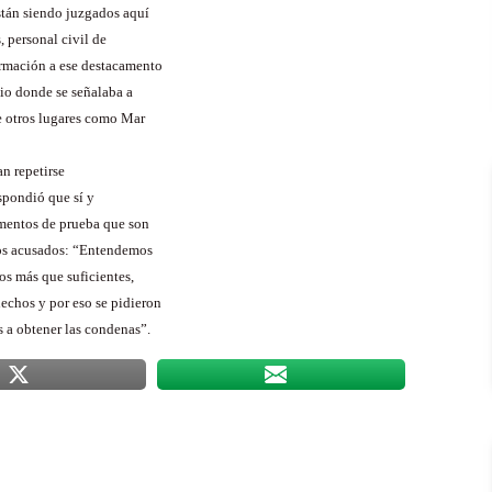
stán siendo juzgados aquí
, personal civil de
formación a ese destacamento
io donde se señalaba a
e otros lugares como Mar
an repetirse
espondió que sí y
ementos de prueba que son
 los acusados: “Entendemos
os más que suficientes,
echos y por eso se pidieron
 a obtener las condenas”.