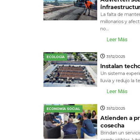
infraestructu
La falta de mante
millonarios y afecta
no...
Leer Más
31/12/2025
ECOLOGÍA
Instalan tech
Un sistema experi
lluvia y redujo la 
Leer Más
31/12/2025
ECONOMÍA SOCIAL
Atienden a pr
cosecha
Brindan un servic
combustibles, lubr