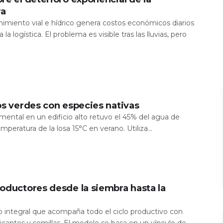
ra
nimiento vial e hídrico genera costos económicos diarios
 la logística. El problema es visible tras las lluvias, pero
os verdes con especies nativas
mental en un edificio alto retuvo el 45% del agua de
temperatura de la losa 15°C en verano. Utiliza...
oductores desde la siembra hasta la
io integral que acompaña todo el ciclo productivo con
icantes y semillas. El modelo se basa en un vínculo de