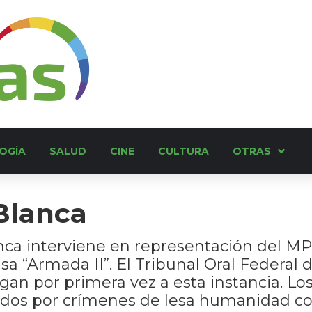
OGÍA
SALUD
CINE
CULTURA
OTRAS
Blanca
nca interviene en representación del MPF
sa “Armada II”. El Tribunal Oral Federal 
legan por primera vez a esta instancia. 
ados por crímenes de lesa humanidad con