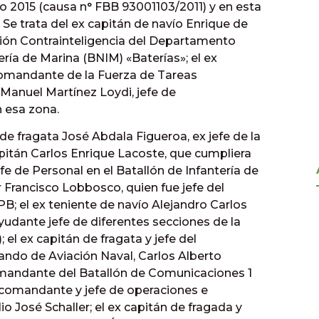
o 2015 (causa n° FBB 93001103/2011) y en esta
Se trata del ex capitán de navío Enrique de
sión Contrainteligencia del Departamento
ría de Marina (BNIM) «Baterías»; el ex
comandante de la Fuerza de Tareas
 Manuel Martínez Loydi, jefe de
n esa zona.
e fragata José Abdala Figueroa, ex jefe de la
apitán Carlos Enrique Lacoste, que cumpliera
jefe de Personal en el Batallón de Infantería de
r Francisco Lobbosco, quien fue jefe del
B; el ex teniente de navío Alejandro Carlos
udante jefe de diferentes secciones de la
 el ex capitán de fragata y jefe del
ndo de Aviación Naval, Carlos Alberto
omandante del Batallón de Comunicaciones 1
o comandante y jefe de operaciones e
o José Schaller; el ex capitán de fragada y