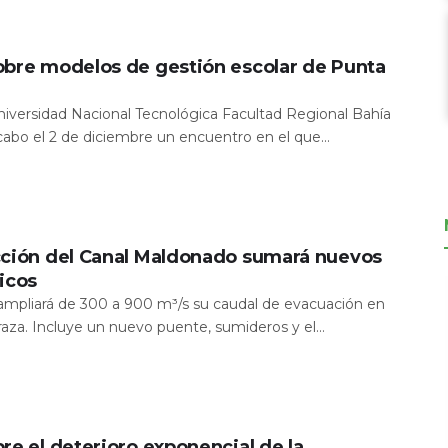
obre modelos de gestión escolar de Punta
Universidad Nacional Tecnológica Facultad Regional Bahía
 cabo el 2 de diciembre un encuentro en el que...
cción del Canal Maldonado sumará nuevos
icos
a ampliará de 300 a 900 m³/s su caudal de evacuación en
aza. Incluye un nuevo puente, sumideros y el...
re el deterioro exponencial de la