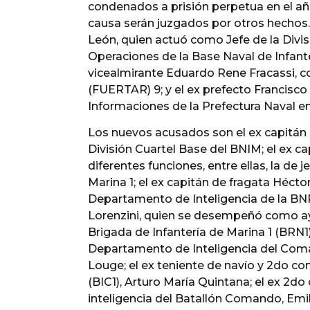
condenados a prisión perpetua en el añ
causa serán juzgados por otros hechos. 
León, quien actuó como Jefe de la Divi
Operaciones de la Base Naval de Infante
vicealmirante Eduardo Rene Fracassi, 
(FUERTAR) 9; y el ex prefecto Francisco
Informaciones de la Prefectura Naval e
Los nuevos acusados son el ex capitán d
División Cuartel Base del BNIM; el ex c
diferentes funciones, entre ellas, la de 
Marina 1; el ex capitán de fragata Hécto
Departamento de Inteligencia de la BNP
Lorenzini, quien se desempeñó como ay
Brigada de Infantería de Marina 1 (BRN1);
Departamento de Inteligencia del Coma
Louge; el ex teniente de navío y 2do c
(BIC1), Arturo María Quintana; el ex 2d
inteligencia del Batallón Comando, Emili