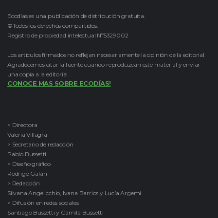
Ecodías es una publicación de distribución gratuita.
©Todos los derechos compartidos.
Registro de propiedad intelectual Nº5329002
Los artículos firmados no reflejan necesariamente la opinión de la editorial.
Agradecemos citar la fuente cuando reproduzcan este material y enviar
una copia a la editorial.
CONOCE MAS SOBRE ECODÍAS!
> Directora
Valeria Villagra
> Secretario de redacción
Pablo Bussetti
> Diseño gráfico
Rodrigo Galán
> Redacción
Silvana Angelicchio, Ivana Barrios y Lucía Argemi
> Difusión en redes sociales
Santiago Bussetti y Camila Bussetti